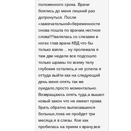
положенного срока. Врачи
боялись до меня лишний раз
дотронуться. После
«замечательной»беременности
снова пошла по врачам,честное
слова!!!!валялась со слезами в
ногах глав врача КВД что бы
только взяли… ну пролежала я
там две недели все подсошло
только шрамы по всему телу
глубокие остались,и не успела я
оттуда выйти как на следующий
день меня опять так же
оуидало,просто моментально.
Возвращаюсь опять туда,а вышел
новый закон что не имеют права
брать обратно выписавшихся
больных,пока не пройдет три
месяца,я в слезы. Кое как
пробилась на прием к врачу,все