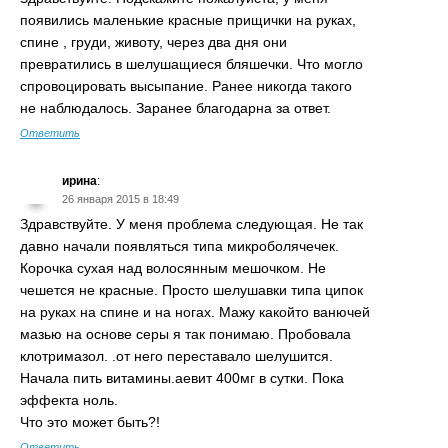
появились маленькие красные прищички на руках,
спине , груди, животу, через два дня они
превратились в шелушащиеся бляшечки. Что могло
спровоцировать высыпание. Ранее никогда такого
не наблюдалось. Заранее благодарна за ответ.
Ответить
ирина
:
26 января 2015 в 18:49
Здравствуйте. У меня проблема следующая. Не так
давно начали появляться типа микроболячечек.
Корочка сухая над волосянным мешочком. Не
чешется не красные. Просто шелушавки типа ципок
на руках на спине и на ногах. Мажу какойто ванючей
мазью на основе серы я так понимаю. Пробовала
клотримазол. .от него переставало шелушится.
Начала пить витамины.аевит 400мг в сутки. Пока
эффекта ноль.
Что это может быть?!
Ответить