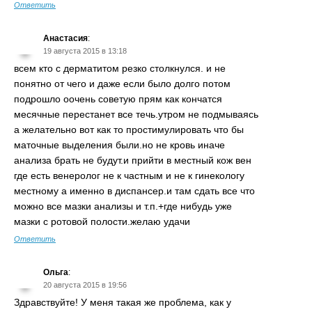
Ответить
Анастасия
:
19 августа 2015 в 13:18
всем кто с дерматитом резко столкнулся. и не
понятно от чего и даже если было долго потом
подрошло оочень советую прям как кончатся
месячные перестанет все течь.утром не подмываясь
а желательно вот как то простимулировать что бы
маточные выделения были.но не кровь иначе
анализа брать не будут.и прийти в местный кож вен
где есть венеролог не к частным и не к гинекологу
местному а именно в диспансер.и там сдать все что
можно все мазки анализы и т.п.+где нибудь уже
мазки с ротовой полости.желаю удачи
Ответить
Ольга
:
20 августа 2015 в 19:56
Здравствуйте! У меня такая же проблема, как у