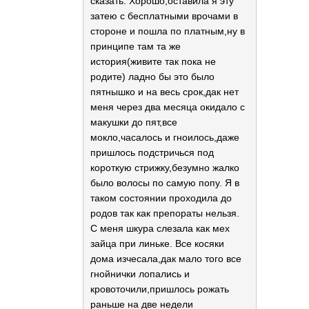
сказать. Хорошо,оставила я эту
затею с бесплатными врочами в
стороне и пошла по платным,ну в
принципе там та же
история(живите так пока не
родите) ладно бы это было
пятнышко и на весь срок,дак нет
меня через два месяца окидало с
макушки до пят,все
мокло,часалось и гноилось,даже
пришлось подстричься под
короткую стрижку,безумно жалко
было волосы по самую попу. Я в
таком состоянии проходила до
родов так как препораты нельзя.
С меня шкура слезала как мех
зайца при линьке. Все косяки
дома изчесала,дак мало того все
гнойнички лопались и
кровоточили,пришлось рожать
раньше на две недели