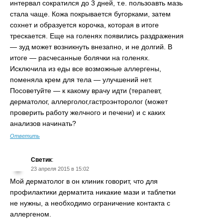
интервал сократился до 3 дней, т.е. пользоавть мазь
стала чаще. Кожа покрывается бугорками, затем
сохнет и образуется корочка, которая в итоге
трескается. Еще на голенях появились раздражения
— зуд может возникнуть внезапно, и не долгий. В
итоге — расчесанные болячки на голенях.
Исключила из еды все возможные аллергены,
поменяла крем для тела — улучшений нет.
Посоветуйте — к какому врачу идти (терапевт,
дерматолог, аллерголог,гастроэнторолог (может
проверить работу желчного и печени) и с каких
анализов начинать?
Ответить
Светик
:
23 апреля 2015 в 15:02
Мой дерматолог в он клиник говорит, что для
профилактики дерматита никакие мази и таблетки
не нужны, а необходимо ограничение контакта с
аллергеном.