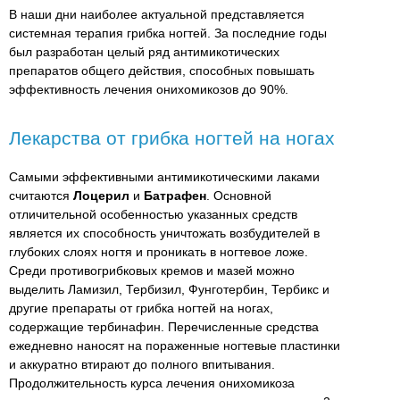
В наши дни наиболее актуальной представляется
системная терапия грибка ногтей. За последние годы
был разработан целый ряд антимикотических
препаратов общего действия, способных повышать
эффективность лечения онихомикозов до 90%.
Лекарства от грибка ногтей на ногах
Самыми эффективными антимикотическими лаками
считаются
Лоцерил
и
Батрафен
. Основной
отличительной особенностью указанных средств
является их способность уничтожать возбудителей в
глубоких слоях ногтя и проникать в ногтевое ложе.
Среди противогрибковых кремов и мазей можно
выделить Ламизил, Тербизил, Фунготербин, Тербикс и
другие препараты от грибка ногтей на ногах,
содержащие тербинафин. Перечисленные средства
ежедневно наносят на пораженные ногтевые пластинки
и аккуратно втирают до полного впитывания.
Продолжительность курса лечения онихомикоза