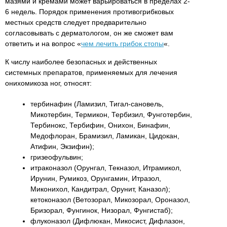
мазями и кремами может варьироваться в пределах 2-
6 недель. Порядок применения противогрибковых
местных средств следует предварительно
согласовывать с дерматологом, он же сможет вам
ответить и на вопрос «
чем лечить грибок стопы
«.
К числу наиболее безопасных и действенных
системных препаратов, применяемых для лечения
онихомикоза ног, относят:
тербинафин (Ламизил, Тигал-сановель,
Микотербин, Термикон, Тербизил, Фунготербин,
Тербинокс, Тербифин, Онихон, Бинафин,
Медофлоран, Брамизил, Ламикан, Цидокан,
Атифин, Экзифин);
гризеофульвин;
итраконазол (Орунгал, Текназол, Итрамикол,
Ирунин, Румикоз, Орунгамин, Итразол,
Миконихол, Кандитрал, Орунит, Каназол);
кетоконазол (Ветозорал, Микозорал, Ороназол,
Бризорал, Фунгинок, Низорал, Фунгистаб);
флуконазол (Дифлюкан, Микосист, Дифлазон,