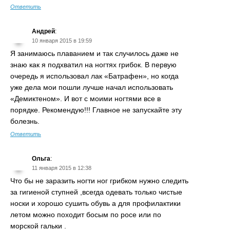
Ответить
Андрей
:
10 января 2015 в 19:59
Я занимаюсь плаванием и так случилось даже не
знаю как я подхватил на ногтях грибок. В первую
очередь я использовал лак «Батрафен», но когда
уже дела мои пошли лучше начал использовать
«Демиктеном». И вот с моими ногтями все в
порядке. Рекомендую!!! Главное не запускайте эту
болезнь.
Ответить
Ольга
:
11 января 2015 в 12:38
Что бы не заразить ногти ног грибком нужно следить
за гигиеной ступней ,всегда одевать только чистые
носки и хорошо сушить обувь а для профилактики
летом можно походит босым по росе или по
морской гальки .