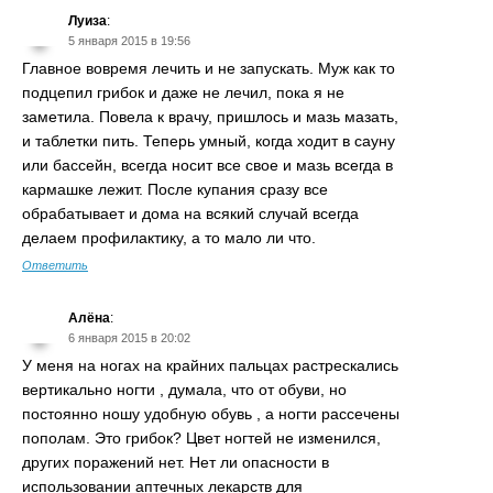
Луиза
:
5 января 2015 в 19:56
Главное вовремя лечить и не запускать. Муж как то
подцепил грибок и даже не лечил, пока я не
заметила. Повела к врачу, пришлось и мазь мазать,
и таблетки пить. Теперь умный, когда ходит в сауну
или бассейн, всегда носит все свое и мазь всегда в
кармашке лежит. После купания сразу все
обрабатывает и дома на всякий случай всегда
делаем профилактику, а то мало ли что.
Ответить
Алёна
:
6 января 2015 в 20:02
У меня на ногах на крайних пальцах растрескались
вертикально ногти , думала, что от обуви, но
постоянно ношу удобную обувь , а ногти рассечены
пополам. Это грибок? Цвет ногтей не изменился,
других поражений нет. Нет ли опасности в
использовании аптечных лекарств для