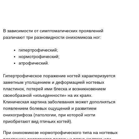
В зависимости от симптоматических проявлений
различают три разновидности онихомикоза ног:
гипертрофический;
нормотрофический;
атрофический.
Гипертрофическое поражение ногтей характеризуется
заметным утолщением и деформацией ногтевых
пластинок, потерей ими блеска и возникновением
своеобразной «изъеденности» на их краях.
Клиническая картина заболевания может дополняться
появлением болевых ощущений и развитием
онихогрифоза (патологии, при которой ногти
приобретают вид птичьих когтей).
При онихомикозе нормотрофического типа на ногтевых
пластинках появляются полосы и пятна желтого или