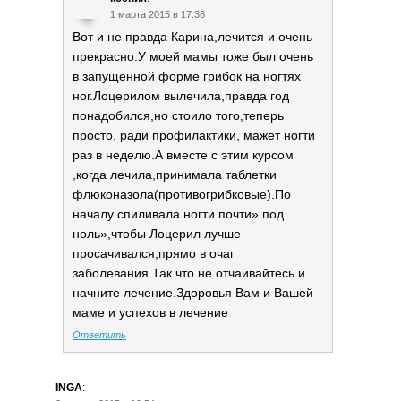
1 марта 2015 в 17:38
Вот и не правда Карина,лечится и очень
прекрасно.У моей мамы тоже был очень
в запущенной форме грибок на ногтях
ног.Лоцерилом вылечила,правда год
понадобился,но стоило того,теперь
просто, ради профилактики, мажет ногти
раз в неделю.А вместе с этим курсом
,когда лечила,принимала таблетки
флюконазола(противогрибковые).По
началу спиливала ногти почти» под
ноль»,чтобы Лоцерил лучше
просачивался,прямо в очаг
заболевания.Так что не отчаивайтесь и
начните лечение.Здоровья Вам и Вашей
маме и успехов в лечение
Ответить
INGA
: