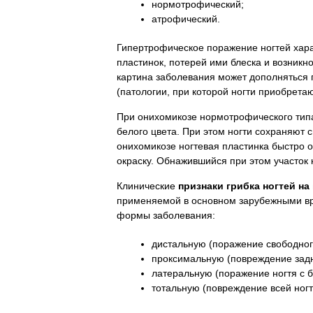
нормотрофический;
атрофический.
Гипертрофическое поражение ногтей хар
пластинок, потерей ими блеска и возникн
картина заболевания может дополняться
(патологии, при которой ногти приобретаю
При онихомикозе нормотрофического типа
белого цвета. При этом ногти сохраняют
онихомикозе ногтевая пластинка быстро о
окраску. Обнажившийся при этом участок
Клинические
признаки грибка ногтей на
применяемой в основном зарубежными вр
формы заболевания:
дистальную (поражение свободного
проксимальную (повреждение задне
латеральную (поражение ногтя с б
тотальную (повреждение всей ногт