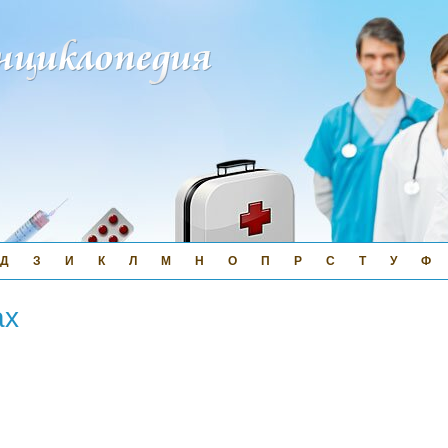
Д
З
И
К
Л
М
Н
О
П
Р
С
Т
У
Ф
ах