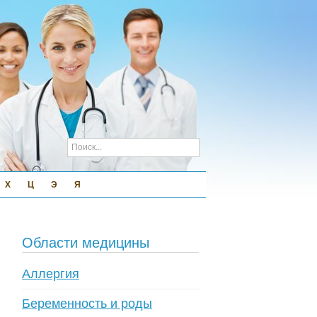
Х
Ц
Э
Я
Области медицины
Аллергия
Беременность и роды