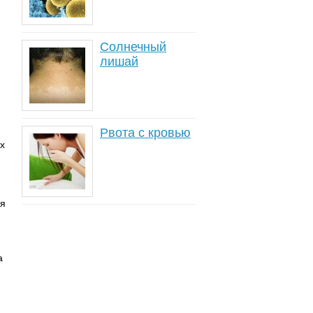
Солнечный
лишай
Рвота с кровью
х
ся
а