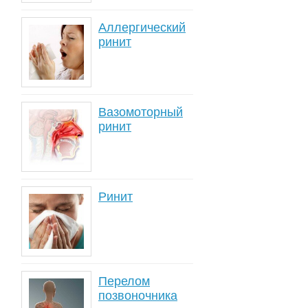
Аллергический
ринит
Вазомоторный
ринит
Ринит
Перелом
позвоночника