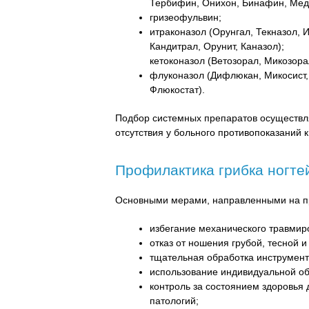
Тербифин, Онихон, Бинафин, Мед
гризеофульвин;
итраконазол (Орунгал, Текназол, 
Кандитрал, Орунит, Каназол);
кетоконазол (Ветозорал, Микозора
флуконазол (Дифлюкан, Микосист,
Флюкостат).
Подбор системных препаратов осуществля
отсутствия у больного противопоказаний к
Профилактика грибка ногтей
Основными мерами, направленными на пр
избегание механического травмир
отказ от ношения грубой, тесной и
тщательная обработка инструмент
использование индивидуальной об
контроль за состоянием здоровья
патологий;