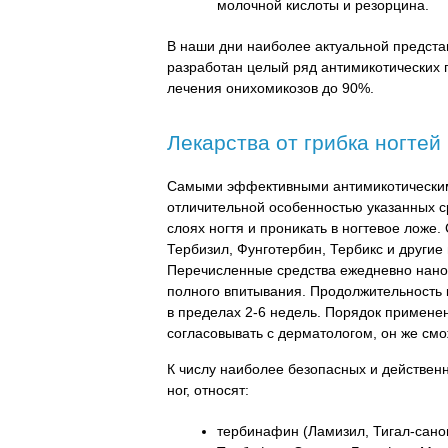
молочной кислоты и резорцина.
В наши дни наиболее актуальной предста
разработан целый ряд антимикотических
лечения онихомикозов до 90%.
Лекарства от грибка ногтей
Самыми эффективными антимикотически
отличительной особенностью указанных ср
слоях ногтя и проникать в ногтевое ложе
Тербизил, Фунготербин, Тербикс и другие
Перечисленные средства ежедневно нанос
полного впитывания. Продолжительность 
в пределах 2-6 недель. Порядок примене
согласовывать с дерматологом, он же смо
К числу наиболее безопасных и действе
ног, относят:
тербинафин (Ламизил, Тигал-санов