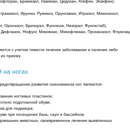
офлоран, Брамизил, Ламикан, Цидокан, Атифин, Экзифин);
Итрамикол, Ирунин, Румикоз, Орунгамин, Итразол, Миконихол,
л, Ороназол, Бризорал, Фунгинок, Низорал, Фунгистаб);
 Дифлазон, Нофунг, Микомакс, Микофлюкан, Проканазол, Флукозид
ется с учетом тяжести течения заболевания и наличия либо
 их приему.
 на ногах
едотвращение развития онихомикоза ног, являются:
ования ногтевых пластинок;
 плохо подогнанной обуви;
ов для педикюра;
уви при посещении бань, саун и бассейнов;
 домашних животных, своевременное лечение выявленных