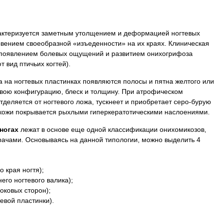
актеризуется заметным утолщением и деформацией ногтевых
овением своеобразной «изъеденности» на их краях. Клиническая
 появлением болевых ощущений и развитием онихогрифоза
т вид птичьих когтей).
 на ногтевых пластинках появляются полосы и пятна желтого или
 свою конфигурацию, блеск и толщину. При атрофическом
тделяется от ногтевого ложа, тускнеет и приобретает серо-бурую
 кожи покрывается рыхлыми гиперкератотическими наслоениями.
 ногах
лежат в основе еще одной классификации онихомикозов,
ачами. Основываясь на данной типологии, можно выделить 4
 края ногтя);
го ногтевого валика);
оковых сторон);
евой пластинки).