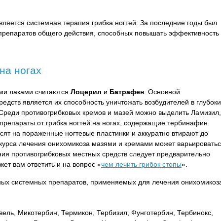
вляется системная терапия грибка ногтей. За последние годы был
 препаратов общего действия, способных повышать эффективность
 на ногах
ми лаками считаются
Лоцерил
и
Батрафен
. Основной
едств является их способность уничтожать возбудителей в глубоки
. Среди противогрибковых кремов и мазей можно выделить Ламизил,
 препараты от грибка ногтей на ногах, содержащие тербинафин.
ят на пораженные ногтевые пластинки и аккуратно втирают до
курса лечения онихомикоза мазями и кремами может варьировать
ния противогрибковых местных средств следует предварительно
жет вам ответить и на вопрос «
чем лечить грибок стопы
«.
нных системных препаратов, применяемых для лечения онихомикоз
ель, Микотербин, Термикон, Тербизил, Фунготербин, Тербинокс,