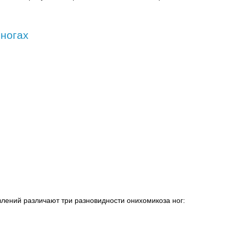
 ногах
влений различают три разновидности онихомикоза ног: