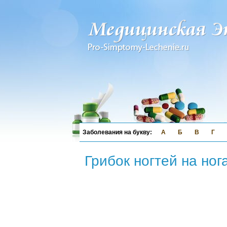
А
Б
В
Г
Грибок ногтей на ног