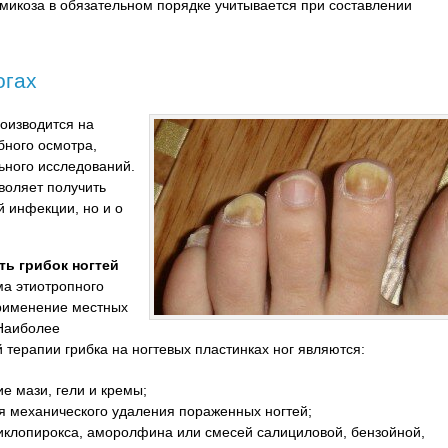
икоза в обязательном порядке учитывается при составлении
огах
роизводится на
бного осмотра,
льного исследований.
воляет получить
й инфекции, но и о
ть грибок ногтей
ма этиотропного
рименение местных
 Наиболее
терапии грибка на ногтевых пластинках ног являются:
е мази, гели и кремы;
 механического удаления пораженных ногтей;
иклопирокса, аморолфина или смесей салициловой, бензойной,