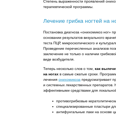
Степень выраженности проявлений онихом
терапевтической программы.
Лечение грибка ногтей на н
Постановка диагноза «онихомикоз ног» п
основании результатов визуального враче
теста ПЦР, микроскопического и культура
Проведение перечисленных анализов поз
заключение не только о наличии грибково
виде возбудителя.
Теперь несколько слов о том,
как вылечи
на ногах
в самые сжатые сроки. Програм
лечения
онихомикоза
предусматривает п
и системных лекарственных препаратов.
эффективными средствами для локальной 
противогрибковые кератолитически
специализированные пластыри для
антифунгальные лаки на основе ц