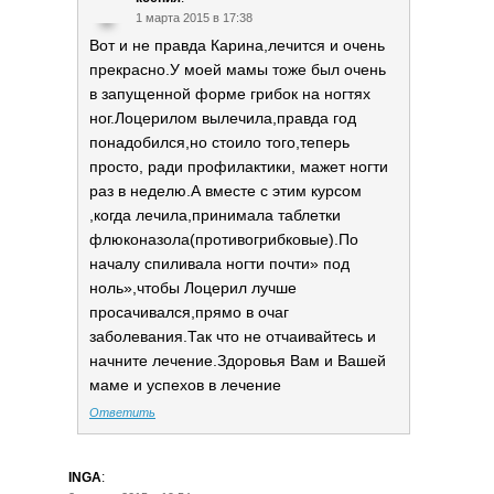
1 марта 2015 в 17:38
Вот и не правда Карина,лечится и очень
прекрасно.У моей мамы тоже был очень
в запущенной форме грибок на ногтях
ног.Лоцерилом вылечила,правда год
понадобился,но стоило того,теперь
просто, ради профилактики, мажет ногти
раз в неделю.А вместе с этим курсом
,когда лечила,принимала таблетки
флюконазола(противогрибковые).По
началу спиливала ногти почти» под
ноль»,чтобы Лоцерил лучше
просачивался,прямо в очаг
заболевания.Так что не отчаивайтесь и
начните лечение.Здоровья Вам и Вашей
маме и успехов в лечение
Ответить
INGA
: