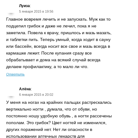
Луиза
:
5 января 2015 в 19:56
Главное вовремя лечить и не запускать. Муж как то
подцепил грибок и даже не лечил, пока я не
заметила. Повела к врачу, пришлось и мазь мазать,
и таблетки пить. Теперь умный, когда ходит в сауну
или бассейн, всегда носит все свое и мазь всегда в
кармашке лежит. После купания сразу все
обрабатывает и дома на всякий случай всегда
делаем профилактику, а то мало ли что.
Ответить
Алёна
:
6 января 2015 в 20:02
У меня на ногах на крайних пальцах растрескались
вертикально ногти , думала, что от обуви, но
постоянно ношу удобную обувь , а ногти рассечены
пополам. Это грибок? Цвет ногтей не изменился,
других поражений нет. Нет ли опасности в
использовании аптечных лекарств для