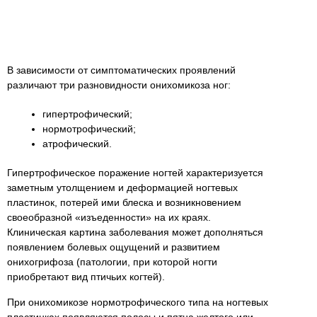
В зависимости от симптоматических проявлений
различают три разновидности онихомикоза ног:
гипертрофический;
нормотрофический;
атрофический.
Гипертрофическое поражение ногтей характеризуется
заметным утолщением и деформацией ногтевых
пластинок, потерей ими блеска и возникновением
своеобразной «изъеденности» на их краях.
Клиническая картина заболевания может дополняться
появлением болевых ощущений и развитием
онихогрифоза (патологии, при которой ногти
приобретают вид птичьих когтей).
При онихомикозе нормотрофического типа на ногтевых
пластинках появляются полосы и пятна желтого или