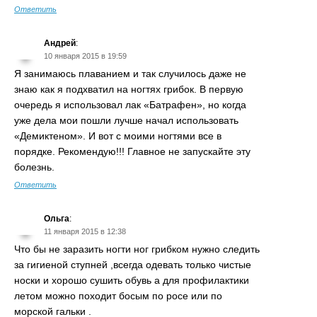
Ответить
Андрей
:
10 января 2015 в 19:59
Я занимаюсь плаванием и так случилось даже не
знаю как я подхватил на ногтях грибок. В первую
очередь я использовал лак «Батрафен», но когда
уже дела мои пошли лучше начал использовать
«Демиктеном». И вот с моими ногтями все в
порядке. Рекомендую!!! Главное не запускайте эту
болезнь.
Ответить
Ольга
:
11 января 2015 в 12:38
Что бы не заразить ногти ног грибком нужно следить
за гигиеной ступней ,всегда одевать только чистые
носки и хорошо сушить обувь а для профилактики
летом можно походит босым по росе или по
морской гальки .