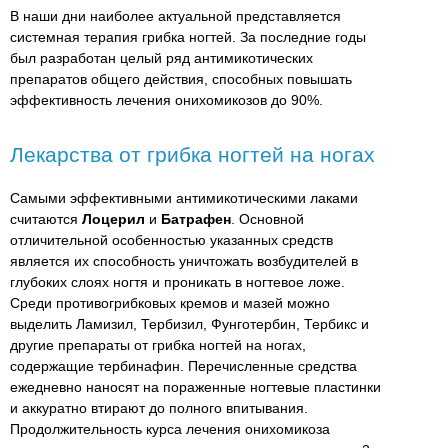
В наши дни наиболее актуальной представляется
системная терапия грибка ногтей. За последние годы
был разработан целый ряд антимикотических
препаратов общего действия, способных повышать
эффективность лечения онихомикозов до 90%.
Лекарства от грибка ногтей на ногах
Самыми эффективными антимикотическими лаками
считаются
Лоцерил
и
Батрафен
. Основной
отличительной особенностью указанных средств
является их способность уничтожать возбудителей в
глубоких слоях ногтя и проникать в ногтевое ложе.
Среди противогрибковых кремов и мазей можно
выделить Ламизил, Тербизил, Фунготербин, Тербикс и
другие препараты от грибка ногтей на ногах,
содержащие тербинафин. Перечисленные средства
ежедневно наносят на пораженные ногтевые пластинки
и аккуратно втирают до полного впитывания.
Продолжительность курса лечения онихомикоза