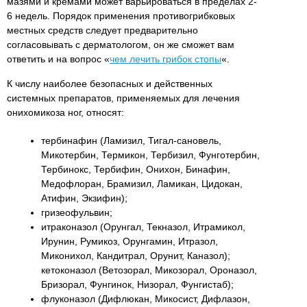
мазями и кремами может варьироваться в пределах 2-
6 недель. Порядок применения противогрибковых
местных средств следует предварительно
согласовывать с дерматологом, он же сможет вам
ответить и на вопрос «
чем лечить грибок стопы
«.
К числу наиболее безопасных и действенных
системных препаратов, применяемых для лечения
онихомикоза ног, относят:
тербинафин (Ламизил, Тигал-сановель,
Микотербин, Термикон, Тербизил, Фунготербин,
Тербинокс, Тербифин, Онихон, Бинафин,
Медофлоран, Брамизил, Ламикан, Цидокан,
Атифин, Экзифин);
гризеофульвин;
итраконазол (Орунгал, Текназол, Итрамикол,
Ирунин, Румикоз, Орунгамин, Итразол,
Миконихол, Кандитрал, Орунит, Каназол);
кетоконазол (Ветозорал, Микозорал, Ороназол,
Бризорал, Фунгинок, Низорал, Фунгистаб);
флуконазол (Дифлюкан, Микосист, Дифлазон,