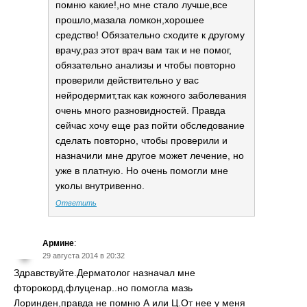
помню какие!,но мне стало лучше,все
прошло,мазала ломкон,хорошее
средство! Обязательно сходите к другому
врачу,раз этот врач вам так и не помог,
обязательно анализы и чтобы повторно
проверили действительно у вас
нейродермит,так как кожного заболевания
очень много разновидностей. Правда
сейчас хочу еще раз пойти обследование
сделать повторно, чтобы проверили и
назначили мне другое может лечение, но
уже в платную. Но очень помогли мне
уколы внутривенно.
Ответить
Армине
:
29 августа 2014 в 20:32
Здравствуйте.Дерматолог назначал мне
фторокорд,флуценар..но помогла мазь
Лоринден,правда не помню А или Ц.От нее у меня