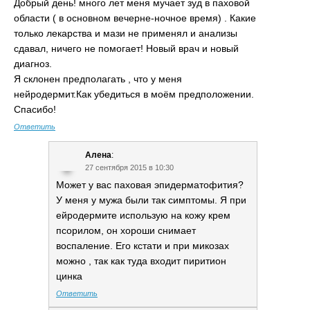
Добрый день! много лет меня мучает зуд в паховой
области ( в основном вечерне-ночное время) . Какие
только лекарства и мази не применял и анализы
сдавал, ничего не помогает! Новый врач и новый
диагноз.
Я склонен предполагать , что у меня
нейродермит.Как убедиться в моём предположении.
Спасибо!
Ответить
Алена
:
27 сентября 2015 в 10:30
Может у вас паховая эпидерматофития?
У меня у мужа были так симптомы. Я при
ейродермите использую на кожу крем
псорилом, он хороши снимает
воспаление. Его кстати и при микозах
можно , так как туда входит пиритион
цинка
Ответить