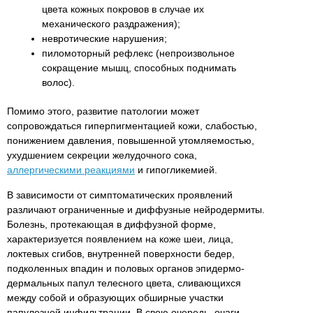
цвета кожных покровов в случае их
механического раздражения);
невротические нарушения;
пиломоторный рефлекс (непроизвольное
сокращение мышц, способных поднимать
волос).
Помимо этого, развитие патологии может
сопровождаться гиперпигментацией кожи, слабостью,
понижением давления, повышенной утомляемостью,
ухудшением секреции желудочного сока,
аллергическими реакциями
и гипогликемией.
В зависимости от симптоматических проявлений
различают ограниченные и диффузные нейродермиты.
Болезнь, протекающая в диффузной форме,
характеризуется появлением на коже шеи, лица,
локтевых сгибов, внутренней поверхности бедер,
подколенных впадин и половых органов эпидермо-
дермальных папул телесного цвета, сливающихся
между собой и образующих обширные участки
папулезной инфильтрации. В свою очередь, очаги