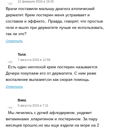
12 февраля 2016 в 19:20
Врачи поставили малышу диагноз атопический
дерматит. Крем лостерин меня устраивает и
составом и эффекто,. Правда, говорят, что простые
гели и мыло при дерматите лучше не использовать,
так ли это?
Ответить
Толя
:
7 августа 2016 в 12:58
Есть один неплохой крем лостерин называется.
Дочери покупаем его от дерматита. С ним реже
воспаление вылазиет,он как скорая помощь.
Ответить
Вика
:
9 августа 2016 в 7:11
Мы лечились с дочей афлодермом, ундевит
витаминами ,кларитином и лостерином. За пару
месяцев прошло,но мы еще ездили на море на 2