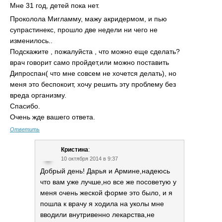
Мне 31 год, детей пока нет.
Проколола Мигламму, мажу акридермом, и пью
супрастинекс, прошло две недели ни чего не
изменилось..
Подскажите , пожалуйста , что можно еще сделать?
врач говорит само пройдет,или можно поставить
Дипроспан( что мне совсем не хочется делать), но
меня это беспокоит, хочу решить эту проблему без
вреда организму.
Спасибо.
Очень жде вашего ответа.
Ответить
Кристина
:
10 октября 2014 в 9:37
Добрый день! Дарья и Армине,надеюсь
что вам уже лучше,но все же посоветую у
меня очень жеской форме это было, и я
пошла к врачу я ходила на уколы мне
вводили внутривенно лекарства,не