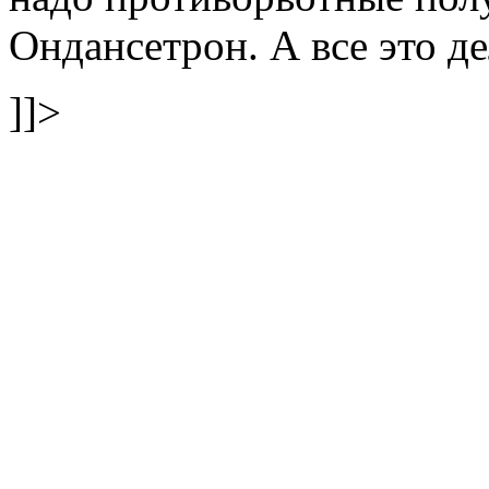
Ондансетрон. А все это де
]]>