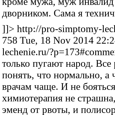
кроме мужа, муж инвалид
дворником. Сама я техничк
]]>
http://pro-simptomy-le
758
Tue, 18 Nov 2014 22:2
lechenie.ru/?p=173#comm
только пугают народ. Все
понять, что нормально, а ч
врачам чаще. И не бояться
химиотерапия не страшна,
эменд от рвоты, и полисо