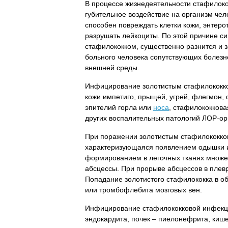
В процессе жизнедеятельности стафилок
губительное воздействие на организм чел
способен повреждать клетки кожи, энтеро
разрушать лейкоциты. По этой причине с
стафилококком, существенно разнится и з
больного человека сопутствующих болезне
внешней среды.
Инфицирование золотистым стафилококко
кожи импетиго, прыщей, угрей, флегмон, 
эпителий горла или
носа
, стафилококков
других воспалительных патологий ЛОР-ор
При поражении золотистым стафилококко
характеризующаяся появлением одышки и 
формированием в легочных тканях множе
абсцессы. При прорыве абсцессов в плев
Попадание золотистого стафилококка в об
или тромбофлебита мозговых вен.
Инфицирование стафилококковой инфекцие
эндокардита, почек – пиелонефрита, киш