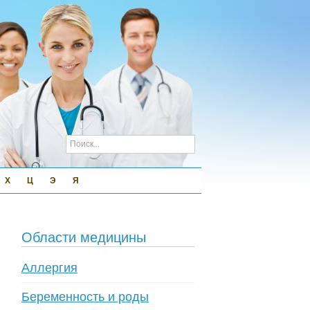
Х
Ц
Э
Я
Области медицины
Аллергия
Беременность и роды