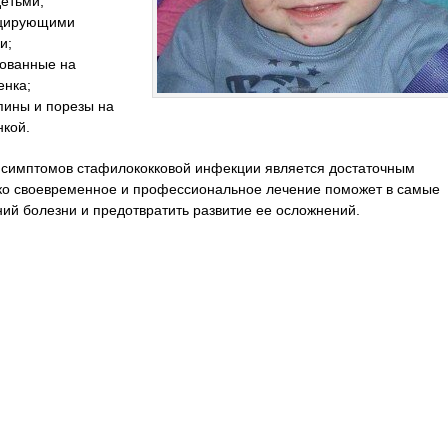
детьми;
ицирующими
и;
рованные на
енка;
пины и порезы на
нкой.
 симптомов стафилококковой инфекции является достаточным
ько своевременное и профессиональное лечение поможет в самые
ний болезни и предотвратить развитие ее осложнений.