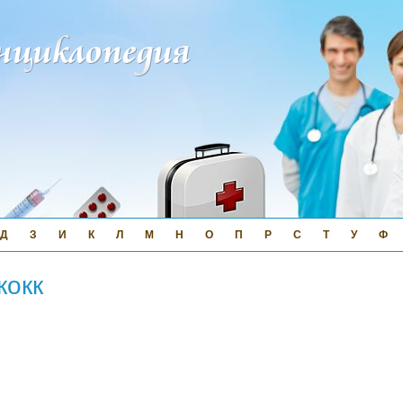
Д
З
И
К
Л
М
Н
О
П
Р
С
Т
У
Ф
кокк