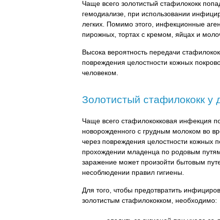
Чаще всего золотистый стафилококк попа
гемодиализе, при использовании инфици
легких. Помимо этого, инфекционные аген
пирожных, тортах с кремом, яйцах и моло
Высока вероятность передачи стафилокок
повреждения целостности кожных покров
человеком.
Золотистый стафилококк у 
Чаще всего стафилококковая инфекция по
новорожденного с грудным молоком во в
через повреждения целостности кожных п
прохождении младенца по родовым путям
заражение может произойти бытовым пут
несоблюдении правил гигиены.
Для того, чтобы предотвратить инфициро
золотистым стафилококком, необходимо: