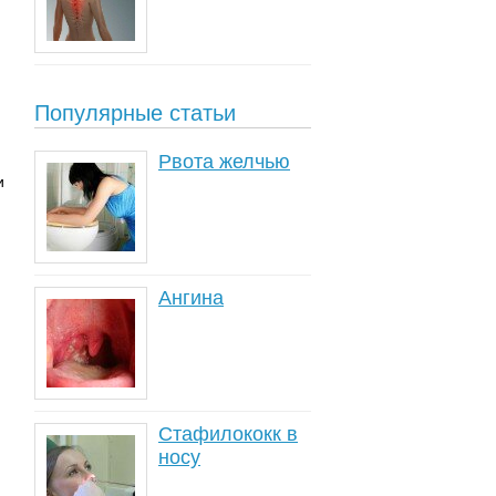
Популярные статьи
Рвота желчью
и
Ангина
Стафилококк в
носу