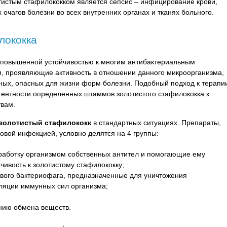
тистым стафилококком является сепсис – инфицирование крови,
чагов болезни во всех внутренних органах и тканях больного.
лококка
я повышенной устойчивостью к многим антибактериальным
и, проявляющие активность в отношении данного микроорганизма,
ных, опасных для жизни форм болезни. Подобный подход к терапи
ентности определенных штаммов золотистого стафилококка к
вам.
 золотистый стафилококк
в стандартных ситуациях. Препараты,
вой инфекцией, условно делятся на 4 группы:
аботку организмом собственных антител и помогающие ему
ивость к золотистому стафилококку;
ового бактериофага, предназначенные для уничтожения
ляции иммунных сил организма;
нию обмена веществ.