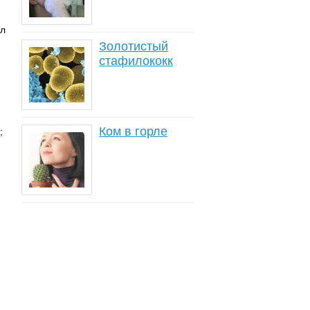
ел
Золотистый
стафилококк
Ком в горле
;