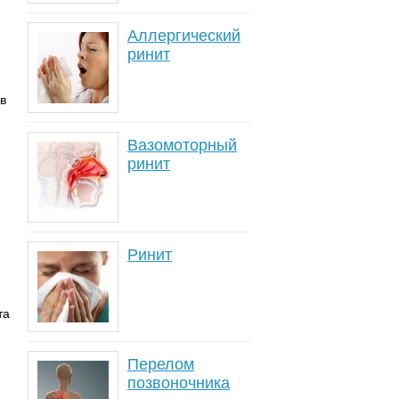
Аллергический
ринит
в
Вазомоторный
ринит
Ринит
та
Перелом
позвоночника