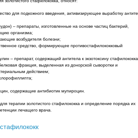
я золотистого стафилококка, относят:
ество для подкожного введения, активизирующее выработку антит
удон) – препараты, изготовленные на основе частиц бактерий,
кцию организма;
жающие возбудителя болезни;
рственное средство, формирующее противостафилококковый
лин – препарат, содержащий антитела к экзотоксину стафилококка
елковая фракция, выделенная из донорской сыворотки и
териальным действием;
 хлорофиллипта;
оцин, содержащие антибиотик мупироцин.
 для терапии золотистого стафилококка и определение порядка их
етенции лечащего врача.
 стафилококк