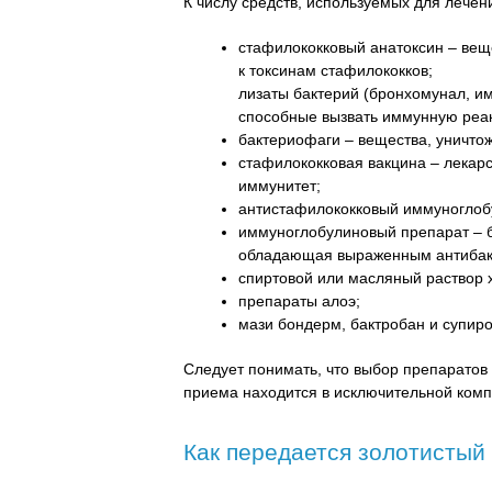
К числу средств, используемых для лечени
стафилококковый анатоксин – вещ
к токсинам стафилококков;
лизаты бактерий (бронхомунал, им
способные вызвать иммунную реа
бактериофаги – вещества, уничто
стафилококковая вакцина – лека
иммунитет;
антистафилококковый иммуноглобу
иммуноглобулиновый препарат – б
обладающая выраженным антибак
спиртовой или масляный раствор
препараты алоэ;
мази бондерм, бактробан и супир
Следует понимать, что выбор препаратов
приема находится в исключительной комп
Как передается золотистый