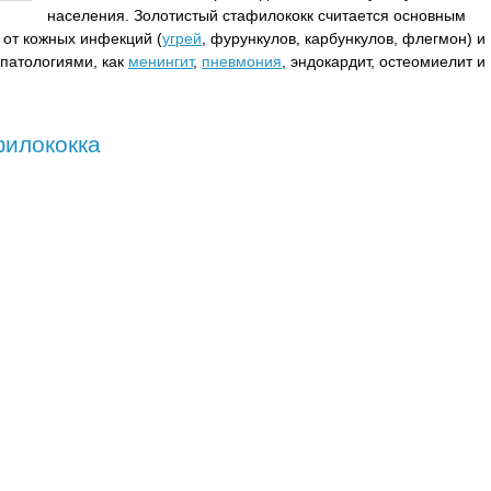
населения. Золотистый стафилококк считается основным
 от кожных инфекций (
угрей
, фурункулов, карбункулов, флегмон) и
патологиями, как
менингит
,
пневмония
, эндокардит, остеомиелит и
филококка