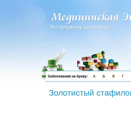
А
Б
В
Г
Золотистый стафило