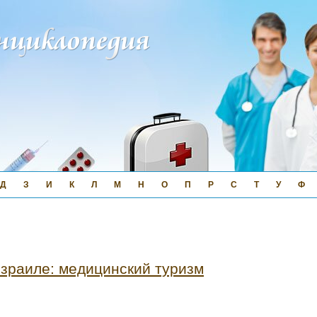
Д
З
И
К
Л
М
Н
О
П
Р
С
Т
У
Ф
Израиле: медицинский туризм