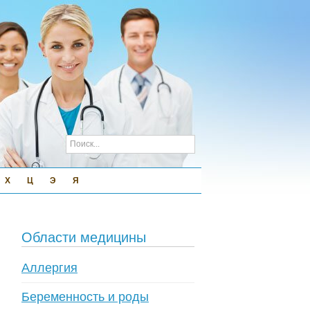
Х
Ц
Э
Я
Области медицины
Аллергия
Беременность и роды