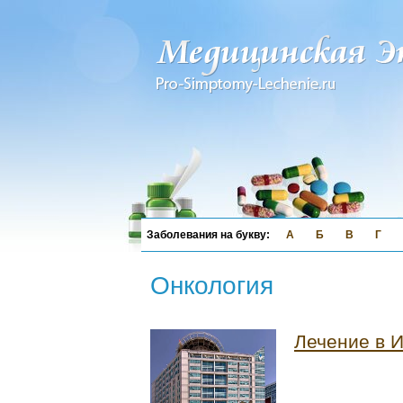
А
Б
В
Г
Онкология
Лечение в 