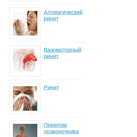
Аллергический
ринит
Вазомоторный
ринит
Ринит
Перелом
позвоночника