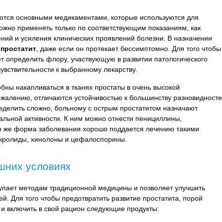
аются основными медикаментами, которые используются для
ожно применять только по соответствующим показаниям, как
ений и усиления клинических проявлений болезни. В назначении
простатит
, даже если он протекает бессимптомно. Для того чтобы
т определить флору, участвующую в развитии патологического
чувствительности к выбранному лекарству.
ны накапливаться в тканях простаты в очень высокой
сожалению, отличаются устойчивостью к большинству разновидност
еделить сложно, больному с острым простатитом назначают
альной активности. К ним можно отнести пенициллины,
я же форма заболевания хорошо поддается лечению такими
акролиды, хинолоны и цефалоспорины.
шних условиях
упает методам традиционной медицины и позволяет улучшить
ей. Для того чтобы предотвратить развитие простатита, порой
 и включить в свой рацион следующие продукты: