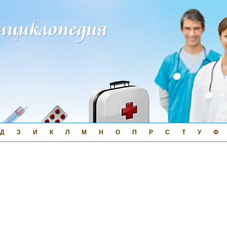
Д
З
И
К
Л
М
Н
О
П
Р
С
Т
У
Ф