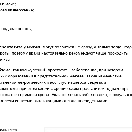
 в моче;
 семяизвержение;
 подавленность;
.
простатита
у мужчин могут появиться не сразу, а только тогда, когд
роты, поэтому врачи настоятельно рекомендуют чаще проходить
ализы.
блеме, как калькулезный простатит – заболевание, при котором
ских образований в предстательной железе. Такие каменистые
твления некротических масс, сгустившегося секрета и
симптомы при этом схожи с хроническим простатитом, однако при
людаться примеси крови. Если не лечить заболевание, в результат
 железы со всеми вытекающими отсюда последствиями.
комплекса