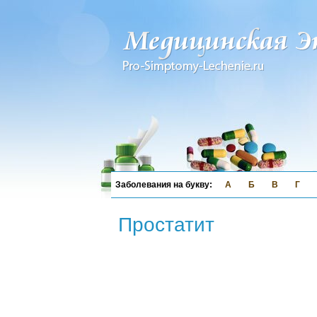
А
Б
В
Г
Простатит