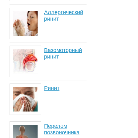
Аллергический
ринит
Вазомоторный
ринит
Ринит
Перелом
позвоночника