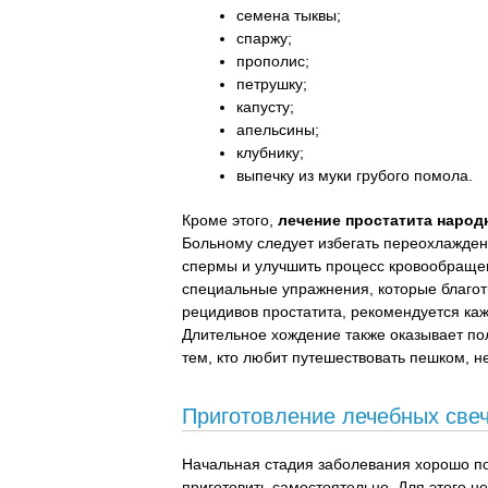
семена тыквы;
спаржу;
прополис;
петрушку;
капусту;
апельсины;
клубнику;
выпечку из муки грубого помола.
Кроме этого,
лечение простатита наро
Больному следует избегать переохлажден
спермы и улучшить процесс кровообращен
специальные упражнения, которые благот
рецидивов простатита, рекомендуется каж
Длительное хождение также оказывает по
тем, кто любит путешествовать пешком, не
Приготовление лечебных све
Начальная стадия заболевания хорошо п
приготовить самостоятельно. Для этого 