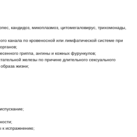
рпес, кандидоз, микоплазмоз, цитомегаловирус, трихомонады,
го канала по кровеносной или лимфатической системе при
органов;
есенного гриппа, ангины и кожных фурункулов;
стательной железы по причине длительного сексуального
образа жизни;
испускание;
ности;
 к испражнению;