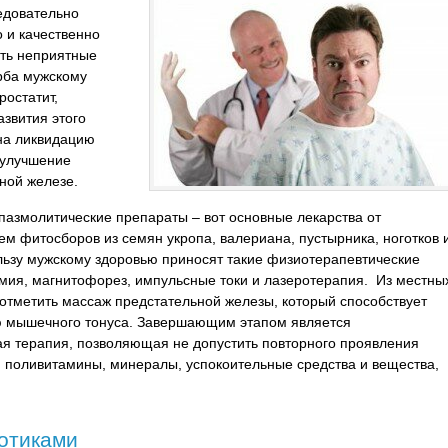
едовательно
о и качественно
ить неприятные
рба мужскому
ростатит,
звития этого
 на ликвидацию
 улучшение
ьной железе.
азмолитические препараты – вот основные лекарства от
ием фитосборов из семян укропа, валериана, пустырника, ноготков 
льзу мужскому здоровью приносят такие физиотерапевтические
рмия, магнитофорез, импульсные токи и лазеротерапия. Из местны
отметить массаж предстательной железы, который способствует
 мышечного тонуса. Завершающим этапом является
 терапия, позволяющая не допустить повторного проявления
я поливитамины, минералы, успокоительные средства и вещества,
отиками