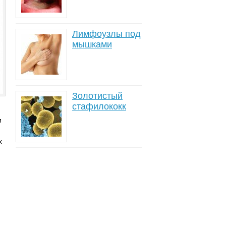
Лимфоузлы под
мышками
Золотистый
стафилококк
и
х