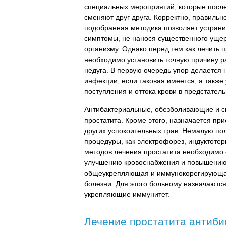
специальных мероприятий, которые посл
сменяют друг друга. Корректно, правильн
подобранная методика позволяет устран
симптомы, не нанося существенного уще
организму. Однако перед тем как лечить п
необходимо установить точную причину ра
недуга. В первую очередь упор делается
инфекции, если таковая имеется, а также
поступления и оттока крови в предстател
Антибактериальные, обезболивающие и сп
простатита. Кроме этого, назначается пр
других успокоительных трав. Немалую по
процедуры, как электрофорез, индуктоте
методов лечения простатита необходимо 
улучшению кровоснабжения и повышению
общеукрепляющая и иммунокорегирующая
болезни. Для этого больному назначаютс
укрепляющие иммунитет.
Лечение простатита антиби