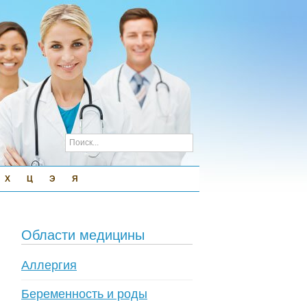
Х
Ц
Э
Я
Области медицины
Аллергия
Беременность и роды