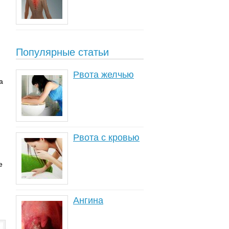
Популярные статьи
Рвота желчью
а
Рвота с кровью
е
Ангина