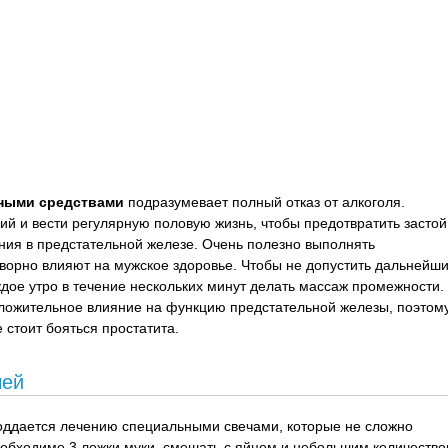
дными средствами
подразумевает полный отказ от алкоголя.
ий и вести регулярную половую жизнь, чтобы предотвратить застой
ия в предстательной железе. Очень полезно выполнять
ворно влияют на мужское здоровье. Чтобы не допустить дальнейш
дое утро в течение нескольких минут делать массаж промежности.
ложительное влияние на функцию предстательной железы, поэтом
 стоит бояться простатита.
чей
оддается лечению специальными свечами, которые не сложно
необходимо 3 ложки муки, смешать с яйцом и небольшим количеств