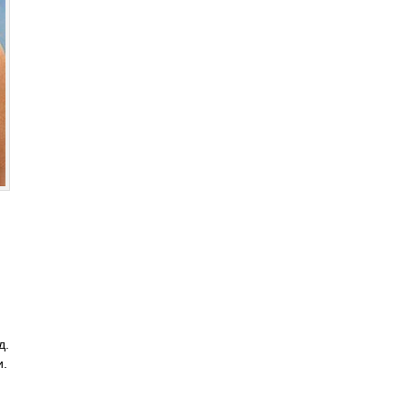
д.
и.