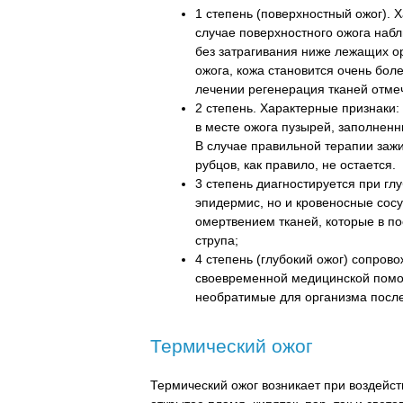
1 степень (поверхностный ожог). 
случае поверхностного ожога набл
без затрагивания ниже лежащих ор
ожога, кожа становится очень бо
лечении регенерация тканей отмеч
2 степень. Характерные признаки
в месте ожога пузырей, заполнен
В случае правильной терапии зажи
рубцов, как правило, не остается.
3 степень диагностируется при гл
эпидермис, но и кровеносные сос
омертвением тканей, которые в 
струпа;
4 степень (глубокий ожог) сопров
своевременной медицинской помощ
необратимые для организма после
Термический ожог
Термический ожог возникает при воздейст