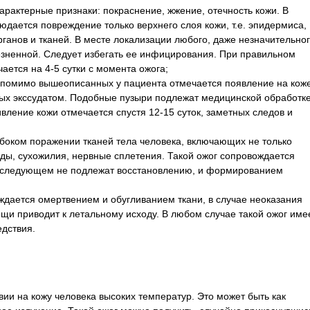
Характерные признаки: покраснение, жжение, отечность кожи. В
юдается повреждение только верхнего слоя кожи, т.е. эпидермиса,
ганов и тканей. В месте локализации любого, даже незначительно
лезненной. Следует избегать ее инфицирования. При правильном
ается на 4-5 сутки с момента ожога;
: помимо вышеописанных у пациента отмечается появление на кож
ных экссудатом. Подобные пузыри подлежат медицинской обработке
вление кожи отмечается спустя 12-15 суток, заметных следов и
убоком поражении тканей тела человека, включающих не только
уды, сухожилия, нервные сплетения. Такой ожог сопровождается
последующем не подлежат восстановлению, и формированием
ождается омертвением и обугливанием ткани, в случае неоказания
и приводит к летальному исходу. В любом случае такой ожог име
дствия.
вии на кожу человека высоких температур. Это может быть как