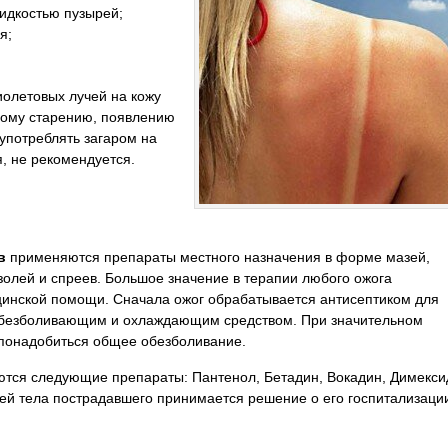
идкостью пузырей;
я;
олетовых лучей на кожу
ному старению, появлению
оупотреблять загаром на
я, не рекомендуется.
в
применяются препараты местного назначения в форме мазей,
озолей и спреев. Большое значение в терапии любого ожога
цинской помощи. Сначала ожог обрабатывается антисептиком для
безболивающим и охлаждающим средством. При значительном
понадобиться общее обезболивание.
ются следующие препараты: Пантенол, Бетадин, Вокадин, Димекси
ней тела пострадавшего принимается решение о его госпитализаци