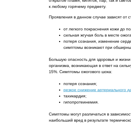
открытое пламя, кипяток, пар, так и свет
к любому горячему предмету.
Проявления в данном случае зависят от с
от легкого покраснения кожи до п
сильная жгучая боль в месте ожога
потеря сознания, изменение серд
симптомы возникают при обширных
Большую опасность для здоровья и жизни
организма, возникающая в ответ на сильн
15%. Симптомы ожогового шока:
потеря сознания;
резкое снижение артериального д
тахикардия;
гипопротеинемия.
Симптомы могут различаться в зависимост
наибольший вред в результате термическо