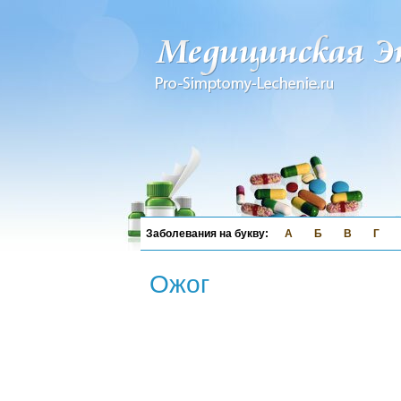
А
Б
В
Г
Ожог