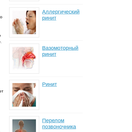
Аллергический
го
ринит
е
.
Вазомоторный
ринит
Ринит
ет
Перелом
позвоночника