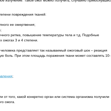
овое излучение. Такой ожог можно получить, случайно прикоснувшис
тепени повреждения тканей:
олного ее омертвения;
;
ечного ритма, повышение температуры тела и т.д. Подобные
 ожогах 3 и 4 степени.
 человека представляет так называемый ожоговый шок – реакция
ую боль. При этом площадь поражения ткани может составлять 10-
авления
;
и от того, какой конкретно орган или система организма получили
го ожога.