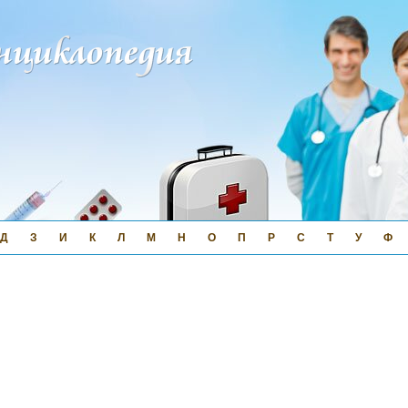
Д
З
И
К
Л
М
Н
О
П
Р
С
Т
У
Ф