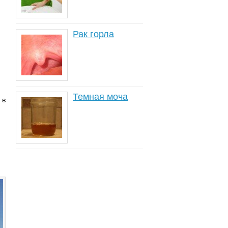
Рак горла
Темная моча
 в