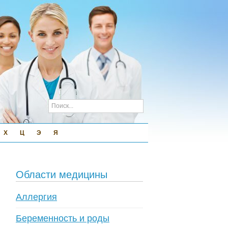
Х
Ц
Э
Я
Области медицины
Аллергия
Беременность и роды