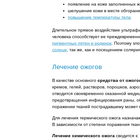
появление на коже заполненных ж
шелушение кожи в месте обгорани
повышение температуры тела
.
Длительное прямое воздействие ультрафи
человека способствует ее преждевремен
пигментных пятен и родинок
. Поэтому зл
солнце
, так же, как и посещением соляри
Лечение ожогов
В качестве основного
средства от ожого
кремов, гелей, растворов, порошков, аэр
отводится своевременно оказанной меди
предотвращения инфицирования раны, о
поражении тканей пострадавшему может 
Для лечения термического ожога назнача
В зависимости от степени поражения тка
Лечение химического ожога
сводится к: