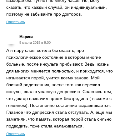
вазобралом. Гуляет по многу часов. Но, могу
сказать, что каждый случай, он индивидуальный,
поэтому не забывайте про докторов.
Ответить
Марина
:
5 марта 2015 в 9:00
А я пару слов, хотела бы сказать, про
психологическое состояние в котором многие
больные, после инсульта прибывают. Ведь, жизнь
для многих меняется полностью, и приходится, что
называется порой, учится всему заново. Мой
близкий родственник, после того как пережил
инсульт, впал в ужасную депрессию. Спаслись тем,
что доктор назначил прием биотредина ( в схеме с
глицином). Постепенно состояние выравнивается.
Главное что депрессия стала отступать. А, еще мы
заметили, что память, которая порой стала сильно
подводить, тоже стала налаживаться.
Ответить