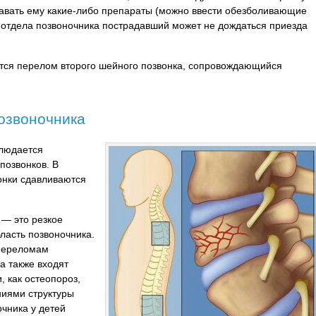
давать ему какие-либо препараты (можно ввести обезболивающие
отдела позвоночника пострадавший может не дождаться приезда
ется перелом второго шейного позвонка, сопровождающийся
озвоночника
людается
позвонков. В
онки сдавливаются
 — это резкое
бласть позвоночника.
переломам
а также входят
 как остеопороз,
ниями структуры
чника у детей