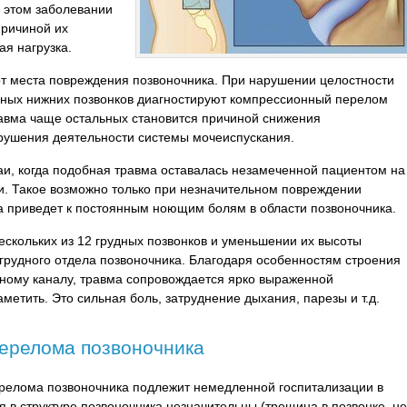
 этом заболевании
причиной их
я нагрузка.
т места повреждения позвоночника. При нарушении целостности
упных нижних позвонков диагностируют компрессионный перелом
равма чаще остальных становится причиной снижения
арушения деятельности системы мочеиспускания.
аи, когда подобная травма оставалась незамеченной пациентом на
. Такое возможно только при незначительном повреждении
на приведет к постоянным ноющим болям в области позвоночника.
ескольких из 12 грудных позвонков и уменьшении их высоты
рудного отдела позвоночника. Благодаря особенностям строения
очному каналу, травма сопровождается ярко выраженной
метить. Это сильная боль, затруднение дыхания, парезы и т.д.
перелома позвоночника
ерелома позвоночника подлежит немедленной госпитализации в
 в структуре позвоночника незначительны (трещина в позвонке, не