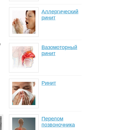
Аллергический
ринит
и
Вазомоторный
ринит
Ринит
Перелом
позвоночника