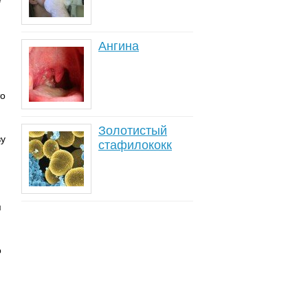
Ангина
то
Золотистый
ву
стафилококк
я
о