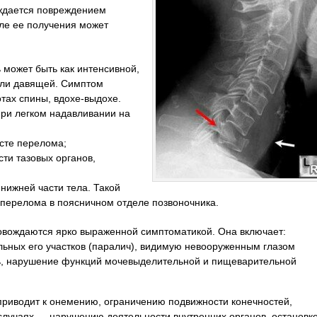
ождается повреждением
сле ее получения может
ь может быть как интенсивной,
или давящей. Симптом
тах спины, вдохе-выдохе.
при легком надавливании на
есте перелома;
сти тазовых органов,
нижней части тела. Такой
 перелома в поясничном отделе позвоночника.
овождаются ярко выраженной симптоматикой. Она включает:
льных его участков (паралич), видимую невооруженным глазом
ь, нарушение функций мочевыделительной и пищеварительной
риводит к онемению, ограничению подвижности конечностей,
случаях — нарушению деятельности внутренних органов, остановк