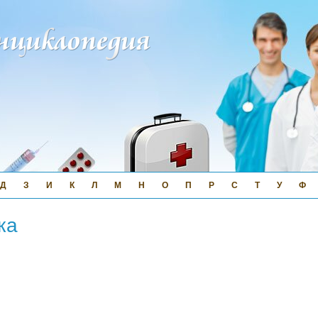
Д
З
И
К
Л
М
Н
О
П
Р
С
Т
У
Ф
ка