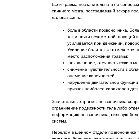
Если травма незначительна и не сопров
спинного мозга, пострадавший вскоре по
жаловаться на:
боль в области позвоночника. Бол
так и почти незаметной, ноющей 
усиливается при движении, поворо
Усиление боли также отмечается 
место расположения травмы;
покраснение, отечность кожи в м
снижение чувствительности в обла
онемение конечностей;
нарушение двигательной функции 
признак наиболее характерен для
Значительные травмы позвоночника сопр
ограничение подвижности тела либо отде
деформацию позвоночника, сильную бол
систем.
Перелом в шейном отделе позвоночника п
сильному болевому симптому, в тяжелых 