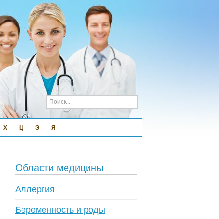
Х
Ц
Э
Я
Области медицины
Аллергия
Беременность и роды