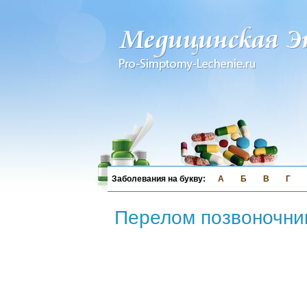
А
Б
В
Г
Перелом позвоночни