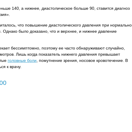
ньше 140, а нижнее, диастолическое больше 90, ставится диагноз
зия».
читалось, что повышение диастолического давления при нормальн
. Однако было доказано, что и верхнее, и нижнее давление
екает бессимптомно, поэтому ее часто обнаруживают случайно,
мотров. Лишь когда показатель нижнего давления превышает
стые
головные боли
, помутнение зрения, носовое кровотечение. В
ся к врачу.
00