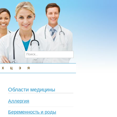
Х
Ц
Э
Я
Области медицины
Аллергия
Беременность и роды