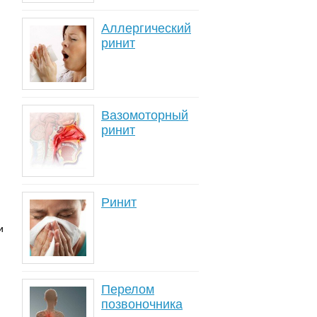
Аллергический
ринит
Вазомоторный
ринит
Ринит
и
Перелом
позвоночника