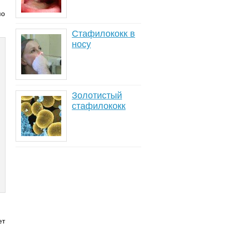
мо
Стафилококк в
носу
Золотистый
стафилококк
ет