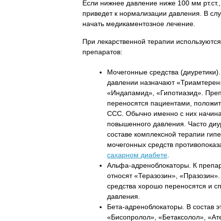
Если нижнее давление ниже 100 мм рт.ст.
приведет к нормализации давления. В слу
начать медикаментозное лечение.
При лекарственной терапии используютс
препаратов:
Мочегонные средства (диуретики)
давлении назначают «Триамтерен
«Индапамид», «Гипотиазид». Преп
переносятся пациентами, положит
ССС. Обычно именно с них начин
повышенного давления. Часто диу
составе комплексной терапии гип
мочегонных средств противопоказ
сахарном диабете
.
Альфа-адреноблокаторы. К препар
относят «Теразозин», «Празозин»
средства хорошо переносятся и с
давления.
Бета-адреноблокаторы. В состав 
«Бисопролол», «Бетаксолол», «Ат