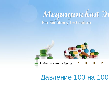
А
Б
В
Г
Давление 100 на 100