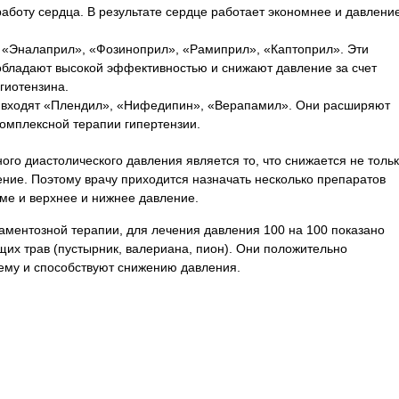
аботу сердца. В результате сердце работает экономнее и давлени
 «Эналаприл», «Фозиноприл», «Рамиприл», «Каптоприл». Эти
обладают высокой эффективностью и снижают давление за счет
гиотензина.
пу входят «Плендил», «Нифедипин», «Верапамил». Они расширяют
комплексной терапии гипертензии.
го диастолического давления является то, что снижается не толь
ение. Поэтому врачу приходится назначать несколько препаратов
ме и верхнее и нижнее давление.
ментозной терапии, для лечения давления 100 на 100 показано
их трав (пустырник, валериана, пион). Они положительно
ему и способствуют снижению давления.