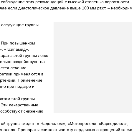
, соблюдение этих рекомендаций с высокой степенью вероятности
чае если диастолическое давление выше 100 мм рт.ст. – необходи
я следующие группы
. При повышенном
», «Ксипамид»,
араты этой группы легко
ельно воздействуют на
ается лечение
ретики применяются в
ертензии. Применение
ано при подагре и
атам этой группы
. Эти лекарственные
пособствуют снижению
этой группы входят: « Надололом», «Метопролол», «Карведилол»,
енолол». Препараты снижают частоту сердечных сокращений за сч