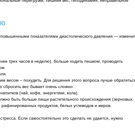
циональные перегрузки, лишний вес, гиподинамия, неправильное
00
 повышенными показателями диастолического давления — измени
нее трех часов в неделю), больше ходить пешком, проводить
ом.
оля.
м весом – похудеть. Для решения этого вопроса лучше обратитьс
но сбросить вес бывает очень сложно.
питков (чай, кофе, энергетики, кола).
олжно быть больше пищи растительного происхождения (зерновых,
е рафинированных продуктов, белых углеводов и жиров.
стресса. Если самостоятельно это сделать не удается, нужно