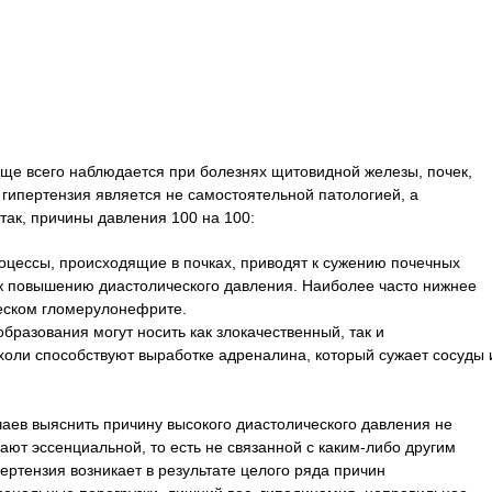
ще всего наблюдается при болезнях щитовидной железы, почек,
 гипертензия является не самостоятельной патологией, а
так, причины давления 100 на 100:
роцессы, происходящие в почках, приводят к сужению почечных
 к повышению диастолического давления. Наиболее часто нижнее
еском гломерулонефрите.
бразования могут носить как злокачественный, так и
холи способствуют выработке адреналина, который сужает сосуды 
чаев выяснить причину высокого диастолического давления не
ают эссенциальной, то есть не связанной с каким-либо другим
ртензия возникает в результате целого ряда причин