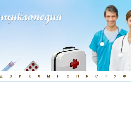
Д
З
И
К
Л
М
Н
О
П
Р
С
Т
У
Ф