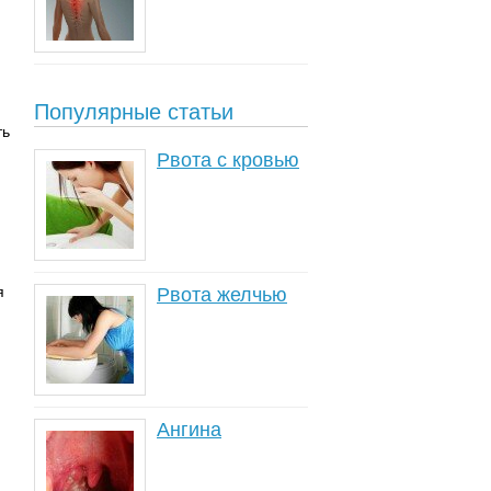
Популярные статьи
ть
Рвота с кровью
я
Рвота желчью
Ангина