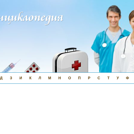
Д
З
И
К
Л
М
Н
О
П
Р
С
Т
У
Ф