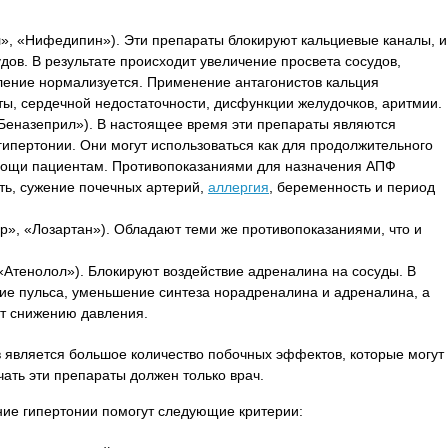
», «Нифедипин»). Эти препараты блокируют кальциевые каналы, и
дов. В результате происходит увеличение просвета сосудов,
вление нормализуется. Применение антагонистов кальция
ты, сердечной недостаточности, дисфункции желудочков, аритмии.
Беназеприл»). В настоящее время эти препараты являются
ипертонии. Они могут использоваться как для продолжительного
омощи пациентам. Противопоказаниями для назначения АПФ
ть, сужение почечных артерий,
аллергия
, беременность и период
р», «Лозартан»). Обладают теми же противопоказаниями, что и
«Атенолол»). Блокируют воздействие адреналина на сосуды. В
ие пульса, уменьшение синтеза норадреналина и адреналина, а
ет снижению давления.
 является большое количество побочных эффектов, которые могут
чать эти препараты должен только врач.
ние гипертонии помогут следующие критерии: