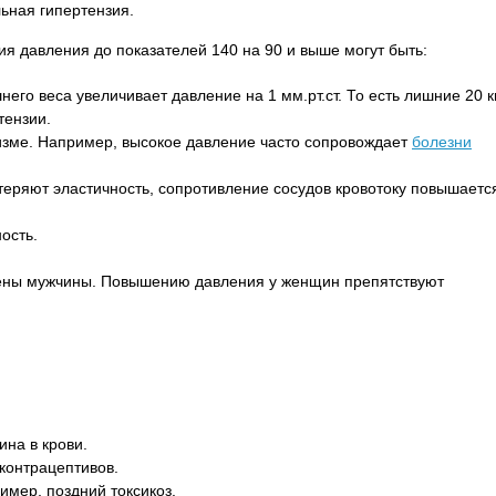
льная гипертензия.
я давления до показателей 140 на 90 и выше могут быть:
го веса увеличивает давление на 1 мм.рт.ст. То есть лишние 20 к
тензии.
изме. Например, высокое давление часто сопровождает
болезни
 теряют эластичность, сопротивление сосудов кровотоку повышаетс
ость.
ены мужчины. Повышению давления у женщин препятствуют
на в крови.
контрацептивов.
мер, поздний токсикоз.