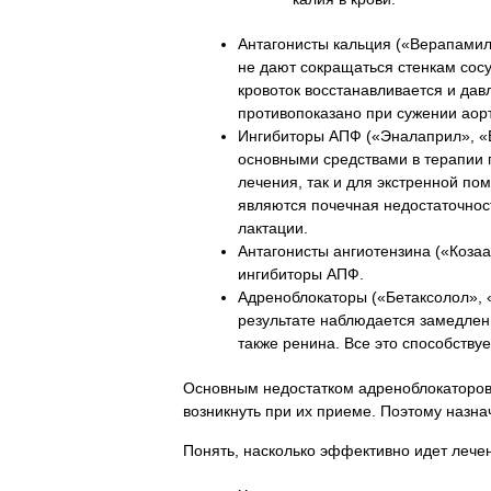
Антагонисты кальция («Верапамил
не дают сокращаться стенкам сосу
кровоток восстанавливается и да
противопоказано при сужении аор
Ингибиторы АПФ («Эналаприл», «
основными средствами в терапии г
лечения, так и для экстренной п
являются почечная недостаточнос
лактации.
Антагонисты ангиотензина («Козаа
ингибиторы АПФ.
Адреноблокаторы («Бетаксолол», 
результате наблюдается замедлен
также ренина. Все это способству
Основным недостатком адреноблокаторов
возникнуть при их приеме. Поэтому назна
Понять, насколько эффективно идет лече