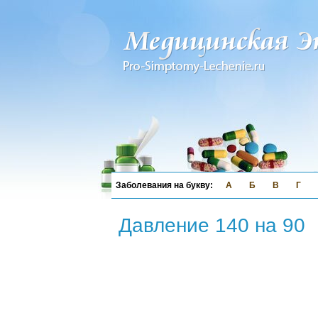
А
Б
В
Г
Давление 140 на 90