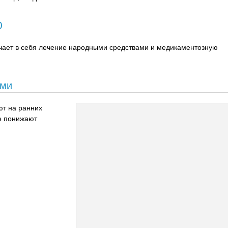
0
чает в себя лечение народными средствами и медикаментозную
ами
ют на ранних
ые понижают