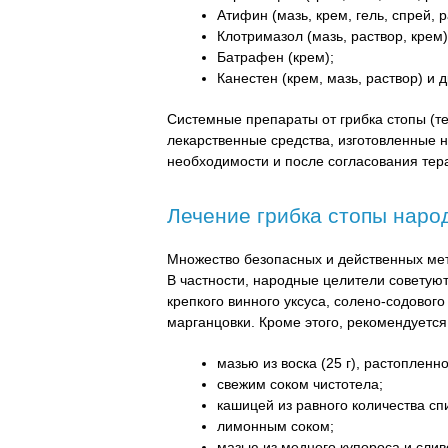
Атифин (мазь, крем, гель, спрей,
Клотримазол (мазь, раствор, крем)
Батрафен (крем);
Канестен (крем, мазь, раствор) и д
Системные препараты от грибка стопы (т
лекарственные средства, изготовленные н
необходимости и после согласования тера
Лечение грибка стопы нар
Множество безопасных и действенных мет
В частности, народные целители совету
крепкого винного уксуса, солено-содовог
марганцовки. Кроме этого, рекомендуетс
мазью из воска (25 г), растопленн
свежим соком чистотела;
кашицей из равного количества сп
лимонным соком;
мазью из медного купороса и сливо