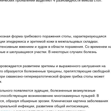
инических проявлений выделяют 4 разновидности микоза стоп:
инозная форма грибкового поражения стопы, характеризующаяся
ии эпидермиса и эритемой кожи в межпальцевых складках.
нтенсивным жжением и зудом в области поражения. Со временем н
ые и шелушащиеся участки. В некоторых случаях болезнь
опровождается развитием эритемы и выраженного шелушения на
ого образуются болезненные трещины, препятствующие свободной
при сквамозно-гиперкератотической форме грибка стопы может
м.
больного появляются зудящие, болезненные везикулезные
способствующие возникновению многокамерных пузырей. В
я, образуя обширные эрозии. Клиническая картина заболевания
ериальной инфекции, развитием общей интоксикации,