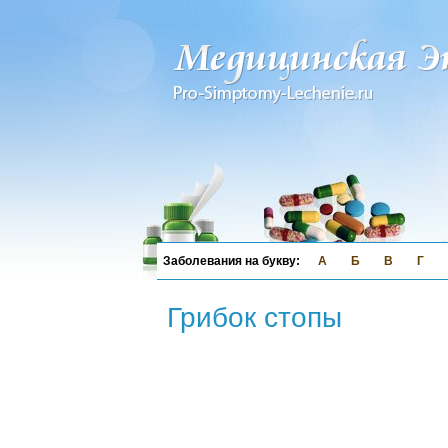
А
Б
В
Г
Грибок стопы