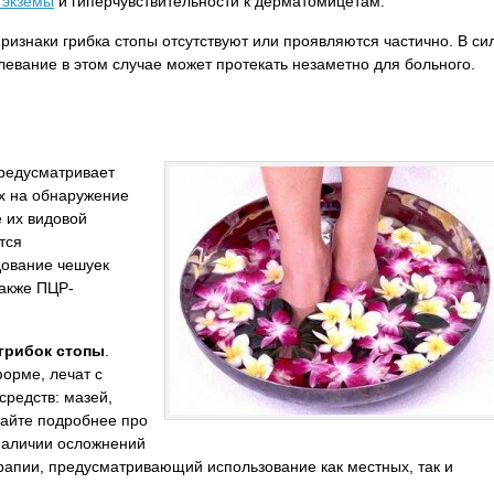
 экземы
и гиперчувствительности к дерматомицетам.
изнаки грибка стопы отсутствуют или проявляются частично. В си
евание в этом случае может протекать незаметно для больного.
предусматривает
х на обнаружение
 их видовой
тся
дование чешуек
также ПЦР-
 грибок стопы
.
орме, лечат с
редств: мазей,
тайте подробнее про
 наличии осложнений
рапии, предусматривающий использование как местных, так и