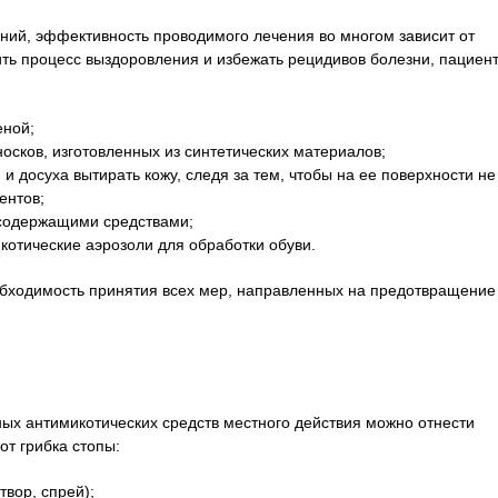
ний, эффективность проводимого лечения во многом зависит от
рить процесс выздоровления и избежать рецидивов болезни, пациен
еной;
носков, изготовленных из синтетических материалов;
и досуха вытирать кожу, следя за тем, чтобы на ее поверхности не
ентов;
рсодержащими средствами;
котические аэрозоли для обработки обуви.
обходимость принятия всех мер, направленных на предотвращение
ных антимикотических средств местного действия можно отнести
от грибка стопы:
твор, спрей);