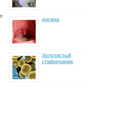
ту
Ангина
Золотистый
стафилококк