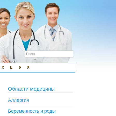
Х
Ц
Э
Я
Области медицины
Аллергия
Беременность и роды