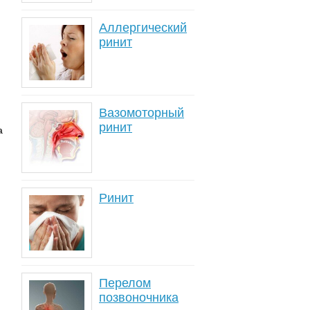
Аллергический
ринит
Вазомоторный
ринит
а
Ринит
Перелом
позвоночника