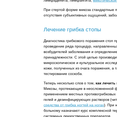
лимфаденита, лимфангита,
микотической
При стертой форме микоза стандартные пр
отсутствия субъективных ощущений, забол
Лечение грибка стопы
Диагностика грибкового поражения стоп 
проведение ряда процедур, направленны
возбудителей заболевания и определение
принадлежности. С этой целью производи
микроскопическое и культуральное иссле
кожи, полученных из очага поражения, а 
тестирование соскоба.
Теперь несколько слов о том,
как лечить
Микозы, протекающие в неосложненной ф
применением местных противогрибковых с
гелей и дезинфицирующих растворов (чи
средства от грибка ногтей на ногах
). При
больному назначают курс комплексной те
системных лекарственных препаратов.