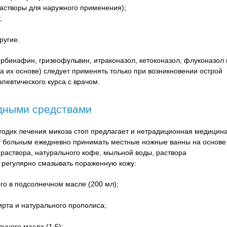
 растворы для наружного применения);
;
ругие.
ербинафин, гризеофульвин, итраконазол, кетоконазол, флуконазол 
а их основе) следует применять только при возникновении острой
певтического курса с врачом.
одными средствами
одик лечения микоза стоп предлагает и нетрадиционная медицина
ют больным ежедневно принимать местные ножные ванны на основе
о раствора, натурального кофе, мыльной воды, раствора
я регулярно смазывать пораженную кожу:
ого в подсолнечном масле (200 мл);
ирта и натурального прополиса;
чного масла (1:5);