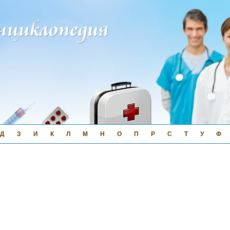
Д
З
И
К
Л
М
Н
О
П
Р
С
Т
У
Ф