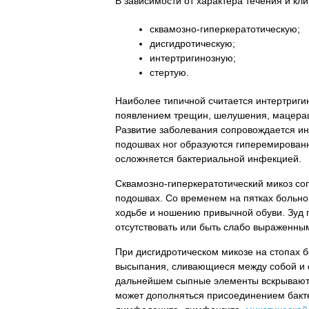
В зависимости от характера течения и кл
сквамозно-гиперкератотическую;
дисгидротическую;
интертригинозную;
стертую.
Наиболее типичной считается интертриг
появлением трещин, шелушения, мацерац
Развитие заболевания сопровождается и
подошвах ног образуются гиперемированн
осложняется бактериальной инфекцией.
Сквамозно-гиперкератотический микоз с
подошвах. Со временем на пятках больн
ходьбе и ношению привычной обуви. Зуд 
отсутствовать или быть слабо выраженны
При дисгидротическом микозе на стопах 
высыпания, сливающиеся между собой и 
дальнейшем сыпные элементы вскрываютс
может дополняться присоединением бакт