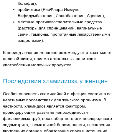
Колифаг);
пробиотики (РиоФлора Иммуно,
Бифидумбактерин, Лактобактерин, Ацефин);
местные противовоспалительные средства
(растворы для спринцеваний, вагинальные
свечи, тампоны, пропитанные лекарственными
веществами).
В период лечения женщине рекомендуют отказаться от
половой жизни, приема алкогольных напитков и
употребления молочных продуктов.
Последствия хламидиоза у женщин
Особая опасность хламидийной инфекции состоит в ее
негативных последствиях для женского организма. В
частности, хламидиоз является фактором,
провоцирующим развитие непроходимости
фаллопиевых труб, послеабортного или послеродового
эндометрита, внематочной беременности, воспаления
внутренних органов, образование спаек и истощение