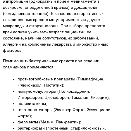
азитромицин (однократный прием медикамента в
дозировке, определенной врачом) и доксициклин
(семидневная терапия). В качестве альтернативных
лекарственных средств могут применяться другие
макролиды и фторхинолоны. При выборе препарата
врач должен учитывать возраст пациентки, ее
состояние, наличие сопутствующих заболеваний,
аллергии на компоненты лекарства и множество иных
факторов.
Помимо антибактериальных средств при лечении
хламидиоза применяются:
противогрибковые препараты (Пимиафуцин,
Флюконазол, Нистатин);
иммуномодуляторы (Полиоксидоний,
Интерферон, Циклоферон, Тималин, Лизоцим);
поливитамины;
гепатопротекторы (Эсливер Форте, Эссенциале
Форте);
ферменты (Мезим, Панкреатин);
бактериофаги (протейный, стафилококковый,