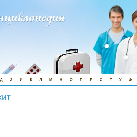
Д
З
И
К
Л
М
Н
О
П
Р
С
Т
У
Ф
хит