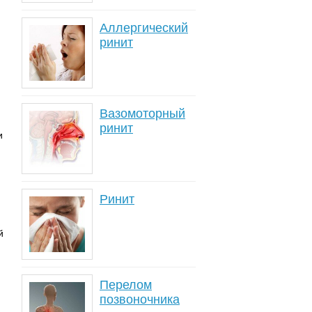
Аллергический
ринит
Вазомоторный
ринит
и
Ринит
й
Перелом
позвоночника