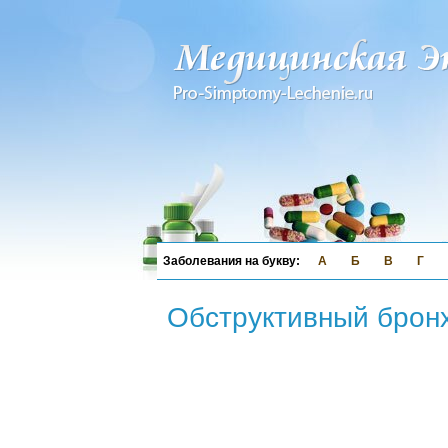
А
Б
В
Г
Обструктивный брон