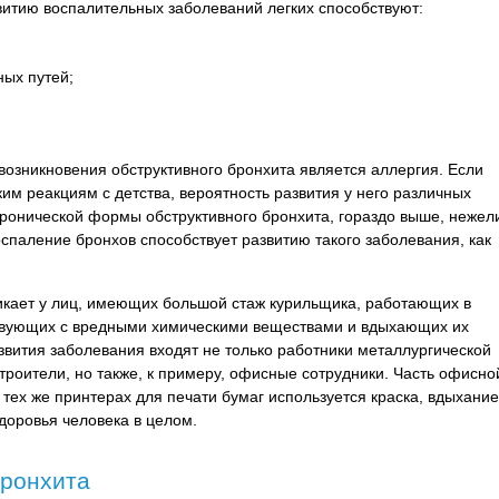
итию воспалительных заболеваний легких способствуют:
ных путей;
возникновения обструктивного бронхита является аллергия. Если
им реакциям с детства, вероятность развития у него различных
хронической формы обструктивного бронхита, гораздо выше, нежел
оспаление бронхов способствует развитию такого заболевания, как
икает у лиц, имеющих большой стаж курильщика, работающих в
твующих с вредными химическими веществами и вдыхающих их
звития заболевания входят не только работники металлургической
троители, но также, к примеру, офисные сотрудники. Часть офисно
 тех же принтерах для печати бумаг используется краска, вдыхание
здоровья человека в целом.
бронхита