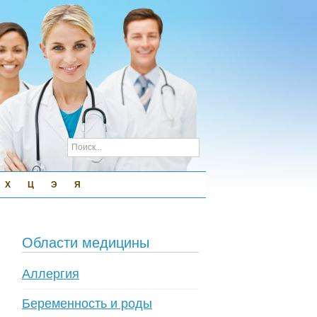
Х
Ц
Э
Я
Области медицины
Аллергия
Беременность и роды