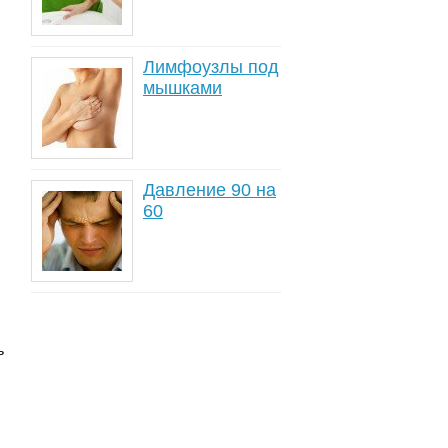
Лимфоузлы под
мышками
Давление 90 на
60
и
ь