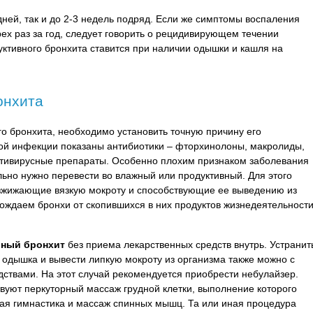
дней, так и до 2-3 недель подряд. Если же симптомы воспаления
ех раз за год, следует говорить о рецидивирующем течении
уктивного бронхита ставится при наличии одышки и кашля на
онхита
о бронхита, необходимо установить точную причину его
ой инфекции показаны антибиотики – фторхинолоны, макролиды,
нтивирусные препараты. Особенно плохим признаком заболевания
льно нужно перевести во влажный или продуктивный. Для этого
азжижающие вязкую мокроту и способствующие ее выведению из
бождаем бронхи от скопившихся в них продуктов жизнедеятельност
вный бронхит
без приема лекарственных средств внутрь. Устранит
 одышка и вывести липкую мокроту из организма также можно с
твами. На этот случай рекомендуется приобрести небулайзер.
вуют перкуторный массаж грудной клетки, выполнение которого
ная гимнастика и массаж спинных мышц. Та или иная процедура