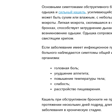
Основными симптомами обструктивного б
одышка и
сильный кашель
, усиливающийс
может быть сухим или влажным, с небол
мокроты. Липкая мокрота, скопившаяся в 
бронхах, способствует затруднению дыхан
возникновению одышки. Одышка сопрово
свистящим хрипом.
Если заболевание имеет инфекционное п
больного наблюдаются симптомы общей 
организма:
головная боль;
ухудшение аппетита;
повышение температуры тела;
слабость;
расстройство пищеварения.
Кашель при обструктивном бронхите не п
протяжении нескольких дней подряд, дли
заболевания в хроническую стадию.