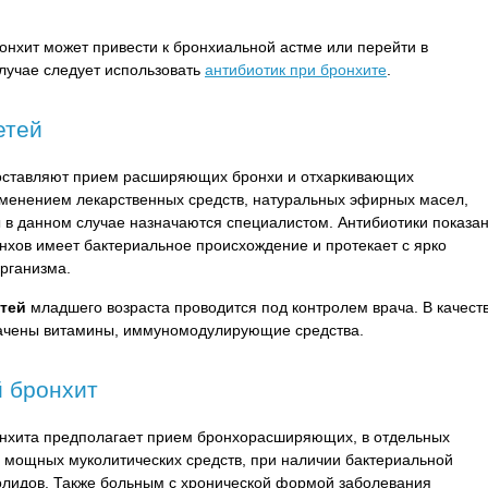
онхит может привести к бронхиальной астме или перейти в
лучае следует использовать
антибиотик при бронхите
.
етей
составляют прием расширяющих бронхи и отхаркивающих
именением лекарственных средств, натуральных эфирных масел,
 в данном случае назначаются специалистом. Антибиотики показа
онхов имеет бактериальное происхождение и протекает с ярко
рганизма.
етей
младшего возраста проводится под контролем врача. В качест
начены витамины, иммуномодулирующие средства.
й бронхит
онхита предполагает прием бронхорасширяющих, в отдельных
, мощных муколитических средств, при наличии бактериальной
олидов. Также больным с хронической формой заболевания