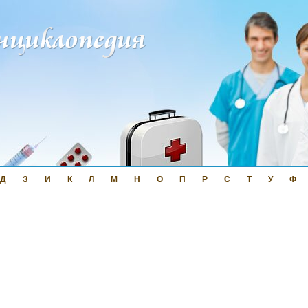
Д
З
И
К
Л
М
Н
О
П
Р
С
Т
У
Ф