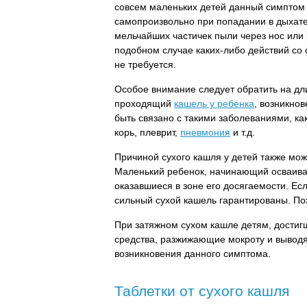
совсем маленьких детей данный симптом 
самопроизвольно при попадании в дыхат
мельчайших частичек пыли через нос или 
подобном случае каких-либо действий со
не требуется.
Особое внимание следует обратить на дл
проходящий
кашель у ребенка
, возникно
быть связано с такими заболеваниями, как
корь, плеврит,
пневмония
и т.д.
Причиной сухого кашля у детей также мож
Маленький ребенок, начинающий осваиват
оказавшиеся в зоне его досягаемости. Ес
сильный сухой кашель гарантированы. Поэ
При затяжном сухом кашле детям, достиг
средства, разжижающие мокроту и вывод
возникновения данного симптома.
Таблетки от сухого кашля