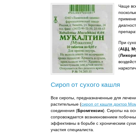
Чаще все
посколь
применен
диагнос
препарат
При сух
(
АЦЦ
,
М
(
Ликори
воздейс
наркоти
Сироп от сухого кашля
Все сиропы, предназначенные для лечени
растительные (
сироп от кашля доктор Мо
соединения (
Бромгексин
). Сиропы на ос
сопровождается возникновением побочных
эффективны в борьбе с хроническим сухи
участия специалиста.