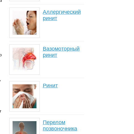
з
Аллергический
ринит
Вазомоторный
ринит
о
ь
Ринит
т
Перелом
позвоночника