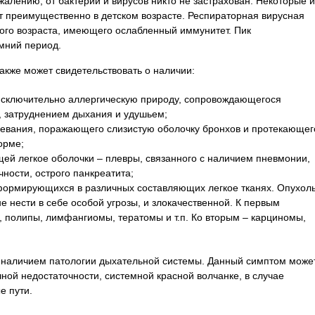
ожалению, от бактерий и вирусов никто не застрахован. Некоторые и
 преимущественно в детском возрасте. Респираторная вирусная
ого возраста, имеющего ослабленный иммунитет. Пик
мний период.
акже может свидетельствовать о наличии:
сключительно аллергическую природу, сопровождающегося
, затруднением дыхания и удушьем;
левания, поражающего слизистую оболочку бронхов и протекающег
орме;
ей легкое оболочки – плевры, связанного с наличием пневмонии,
чности, острого панкреатита;
 формирующихся в различных составляющих легкое тканях. Опухол
е нести в себе особой угрозы, и злокачественной. К первым
 полипы, лимфангиомы, тератомы и т.п. Ко вторым – карциномы,
с наличием патологии дыхательной системы. Данный симптом може
ной недостаточности, системной красной волчанке, в случае
е пути.