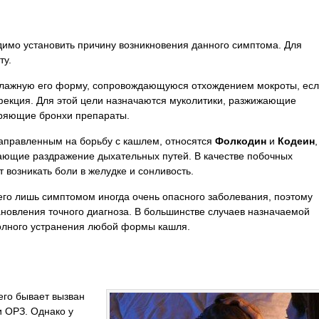
димо установить причину возникновения данного симптома. Для
ту.
влажную его форму, сопровождающуюся отхождением мокроты, ес
фекция. Для этой цели назначаются муколитики, разжижающие
иряющие бронхи препараты.
аправленным на борьбу с кашлем, относятся
Фолкодин
и
Кодеин
,
ющие раздражение дыхательных путей. В качестве побочных
 возникать боли в желудке и сонливость.
его лишь симптомом иногда очень опасного заболевания, поэтому
ановления точного диагноза. В большинстве случаев назначаемой
полного устранения любой формы кашля.
его бывает вызван
 ОРЗ. Однако у