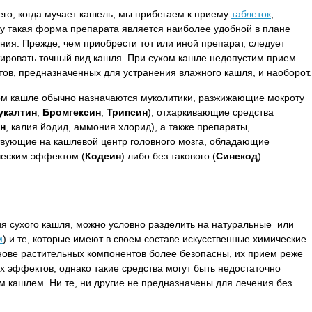
го, когда мучает кашель, мы прибегаем к приему
таблеток
,
ку такая форма препарата является наиболее удобной в плане
ия. Прежде, чем приобрести тот или иной препарат, следует
тировать точный вид кашля. При сухом кашле недопустим прием
ов, предназначенных для устранения влажного кашля, и наоборот.
ом кашле обычно назначаются муколитики, разжижающие мокроту
укалтин
,
Бромгексин
,
Трипсин
), отхаркивающие средства
н
, калия йодид, аммония хлорид), а также препараты,
твующие на кашлевой центр головного мозга, обладающие
ческим эффектом (
Кодеин
) либо без такового (
Синекод
).
я сухого кашля, можно условно разделить на натуральные или
м
) и те, которые имеют в своем составе искусственные химические
нове растительных компонентов более безопасны, их прием реже
 эффектов, однако такие средства могут быть недостаточно
м кашлем. Ни те, ни другие не предназначены для лечения без