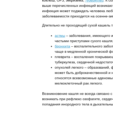
коклюш, ОРЗ, эмфизема,
туберкулез
. К с
выше перечисленных инфекций возникают
инфекция может поджидать человека люб
заболеваемости приходится на осенне-зи
Длительно не проходящий сухой кашель т
астмы
– заболевания, имеющего и
частыми приступами сухого кашля
бронхита
– воспалительного забо
чаще в медленной хронической ф
плеврита – воспаления покрывающ
туберкулеза, сердечной недостато
опухолей легкого – образований,
может быть доброкачественной и н
относятся всевозможные аденомы,
мелкоклеточный рак легкого.
Возникновение кашля не всегда связано 
возникать при рефлюкс-эзофагите, сердеч
попадания инородного тела в дыхательны