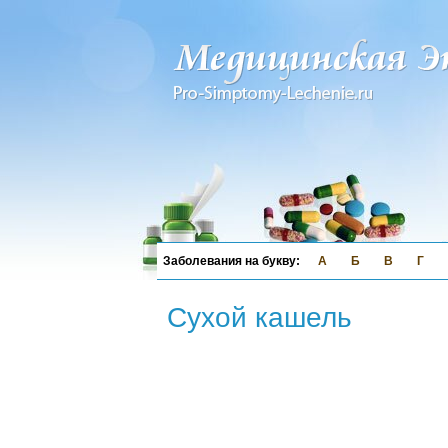
А
Б
В
Г
Сухой кашель