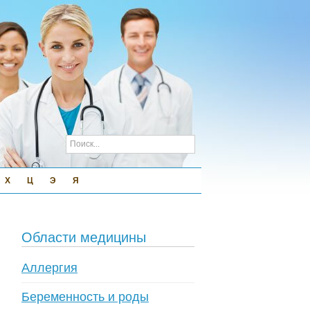
Х
Ц
Э
Я
Области медицины
Аллергия
Беременность и роды