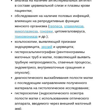
анализа на наличие антиспермальных антител
в составе цервикальной слизи и плазмы крови
пациентки;
обследования на наличие половых инфекций,
влияющих на репродуктивные функции
женского организма (
герпеса
,
хламидиоза
,
микоплазмоза
,
гонореи
, цитомегаловируса,
трихомониаза
и др.);
кольпоскопии, выявляющей признаки
эндоцервицита,
эрозий
и цервицита;
гистеросальпингографии (рентгенограммы
маточных труб и матки, позволяющей выявить
трубную непроходимость, спаечные процессы,
эндометриоз, внутриматочные сращения и
опухоли);
диагностического выскабливания полости матки
с последующим направлением полученного
материала на гистологическое исследование;
гистероскопии (эндоскопического осмотра
полости матки с использованием оптического
аппарата, вводимого через внешний маточный
зев);