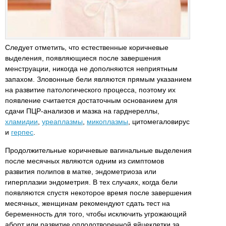
Следует отметить, что естественные коричневые
выделения, появляющиеся после завершения
менструации, никогда не дополняются неприятным
запахом. Зловонные бели являются прямым указанием
на развитие патологического процесса, поэтому их
появление считается достаточным основанием для
сдачи ПЦР-анализов и мазка на гарднереллы,
хламидии
,
уреаплазмы
,
микоплазмы
, цитомегаловирус
и
герпес
.
Продолжительные коричневые вагинальные выделения
после месячных являются одним из симптомов
развития полипов в матке, эндометриоза или
гиперплазии эндометрия. В тех случаях, когда бели
появляются спустя некоторое время после завершения
месячных, женщинам рекомендуют сдать тест на
беременность для того, чтобы исключить угрожающий
аборт или развитие оплодотворенной яйцеклетки за