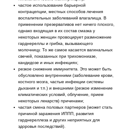
частое использование барьерной
контрацепции, местных способов лечения
воспалительных заболеваний влагалища. В
применении презервативов нет ничего плохого,
однако входящая в их состав смазка у
некоторых женщин провоцирует размножение
гарднереллы и грибка, вызывающего
молочницу. То же самое касается вагинальных
свечей, показанных при трихомониазе,
кандидозе и иных инфекциях;
резкое снижение иммунитета. Это может быть
обусловлено внутренними (заболевание крови,
костного мозга, частые инфекции системы
дыхания и т.п.) и внешними (резкое изменение
климатических условий, облучение, прием
некоторых лекарств) причинами;
частая смена половых партнеров (может стать
причиной заражения ИППП, развития
гарднереллеза и других неприятных для
здоровья последствий).