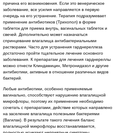
причина его возникновения. Если это венерическое
заболевание, все усилия направляется в первую
очередь на его устранение. Терапия подразумевает
применение антибиотиков (Трихопол) в форме
таблеток для приема внутрь, вагинальных таблеток и
свечей. Дополнительно может назначаться
спринцевание влагалища антибактериальными
растворами. Часто для устранения гарднереллеза
достаточно пройти тщательное лечение основного
заболевания. К препаратам для лечения гарднереллы
можно отнести Клиндамицин, Метронидазол и другие
антибиотики, активные в отношении различных видов
бактерий.
Любые антибиотики, особенно применяемые
вагинально, способствуют нарушению влагалищной
микрофлоры, поэтому их применение необходимо
сочетать с препаратами, действие которых направлено
на заселение влагалища полезными бактериями
(Вагилак). В результате такого лечения баланс
влагалищной микрофлоры восстанавливается,
полностью исчезают неприятные симптомы