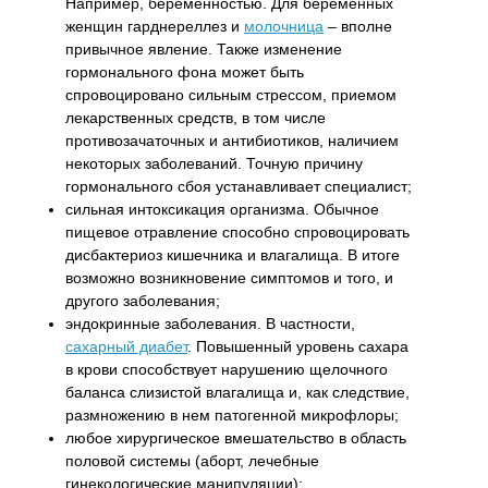
Например, беременностью. Для беременных
женщин гарднереллез и
молочница
– вполне
привычное явление. Также изменение
гормонального фона может быть
спровоцировано сильным стрессом, приемом
лекарственных средств, в том числе
противозачаточных и антибиотиков, наличием
некоторых заболеваний. Точную причину
гормонального сбоя устанавливает специалист;
сильная интоксикация организма. Обычное
пищевое отравление способно спровоцировать
дисбактериоз кишечника и влагалища. В итоге
возможно возникновение симптомов и того, и
другого заболевания;
эндокринные заболевания. В частности,
сахарный диабет
. Повышенный уровень сахара
в крови способствует нарушению щелочного
баланса слизистой влагалища и, как следствие,
размножению в нем патогенной микрофлоры;
любое хирургическое вмешательство в область
половой системы (аборт, лечебные
гинекологические манипуляции);