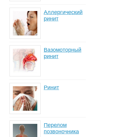
Аллергический
ринит
Вазомоторный
ринит
Ринит
Перелом
позвоночника