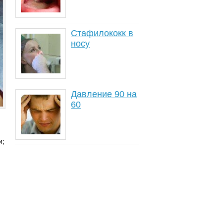
Стафилококк в
носу
Давление 90 на
60
и;