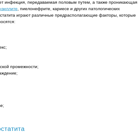
ет инфекция, передаваемая половым путем, а также проникающая
нзиллите
, пиелонефрите, кариесе и других патологических
остатита играют различные предрасполагающие факторы, которые
осятся:
екс;
яской промежности;
аждение;
е;
остатита