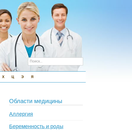
Х
Ц
Э
Я
Области медицины
Аллергия
Беременность и роды