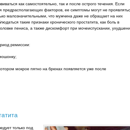
иваться как самостоятельно, так и после острого течения. Если
вия предрасполагающих факторов, ее симптомы могут не проявлять
лько малозначительными, что мужчина даже не обращает на них
людаться такие признаки хронического простатита, как боль в
головке пениса, а также дискомфорт при мочеиспускании, ухудшен
ериод ремиссии:
мошонку;
котором мокрое пятно на брюках появляется уже после
татита
едует только под