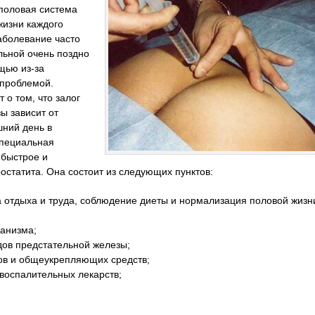
еполовая система
жизни каждого
аболевание часто
ольной очень поздно
щью из-за
 проблемой.
о том, что залог
ы зависит от
шний день в
специальная
 быстрое и
остатита. Она состоит из следующих пунктов:
 отдыха и труда, соблюдение диеты и нормализация половой жизн
анизма;
ов предстательной железы;
ов и общеукрепляющих средств;
воспалительных лекарств;