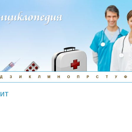
Д
З
И
К
Л
М
Н
О
П
Р
С
Т
У
Ф
ит