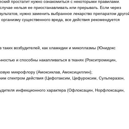
ческий простатит нужно ознакомиться с некоторыми правилами.
случае нельзя ее приостанавливать или прерывать. Если через
езультатов, нужно заменить выбранное лекарство препаратом друго
у организму существенного вреда, все действия рекомендуется
в таких возбудителей, как хламидии и микоплазмы (Юнидокс
чностью и способны накапливаться в тканях (Рокситромицин,
ковую микрофлору (Амоксиклав, Амоксициллин);
им спектром действия (Цефотаксим, Цефуроксим, Сульперазон,
будителя инфекционного характера (Офлоксацин, Норфлоксацин,