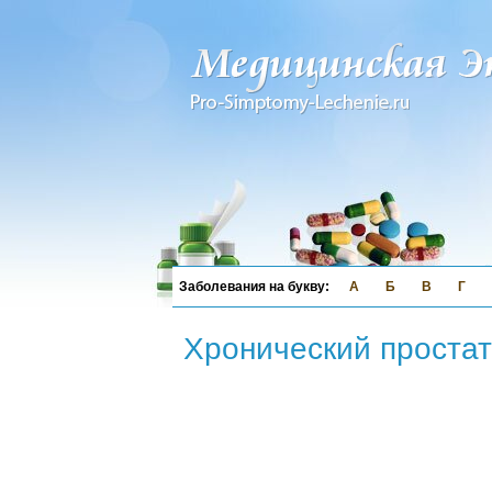
А
Б
В
Г
Хронический простат