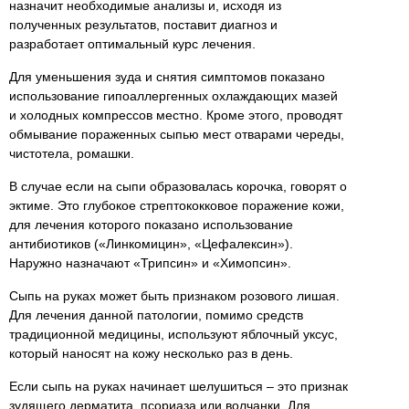
назначит необходимые анализы и, исходя из
полученных результатов, поставит диагноз и
разработает оптимальный курс лечения.
Для уменьшения зуда и снятия симптомов показано
использование гипоаллергенных охлаждающих мазей
и холодных компрессов местно. Кроме этого, проводят
обмывание пораженных сыпью мест отварами череды,
чистотела, ромашки.
В случае если на сыпи образовалась корочка, говорят о
эктиме. Это глубокое стрептококковое поражение кожи,
для лечения которого показано использование
антибиотиков («Линкомицин», «Цефалексин»).
Наружно назначают «Трипсин» и «Химопсин».
Сыпь на руках может быть признаком розового лишая.
Для лечения данной патологии, помимо средств
традиционной медицины, используют яблочный уксус,
который наносят на кожу несколько раз в день.
Если сыпь на руках начинает шелушиться – это признак
зудящего дерматита, псориаза или волчанки. Для