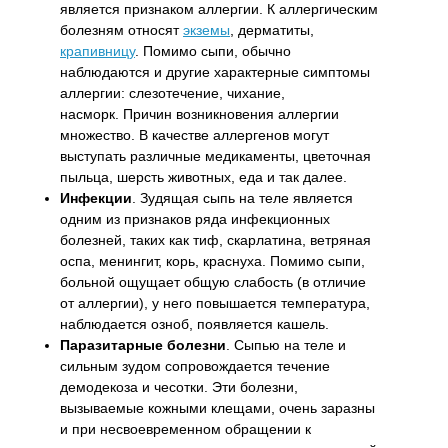
является признаком аллергии. К аллергическим
болезням относят
экземы
, дерматиты,
крапивницу
. Помимо сыпи, обычно
наблюдаются и другие характерные симптомы
аллергии: слезотечение, чихание,
насморк. Причин возникновения аллергии
множество. В качестве аллергенов могут
выступать различные медикаменты, цветочная
пыльца, шерсть животных, еда и так далее.
Инфекции
. Зудящая сыпь на теле является
одним из признаков ряда инфекционных
болезней, таких как тиф, скарлатина, ветряная
оспа, менингит, корь, краснуха. Помимо сыпи,
больной ощущает общую слабость (в отличие
от аллергии), у него повышается температура,
наблюдается озноб, появляется кашель.
Паразитарные болезни
. Сыпью на теле и
сильным зудом сопровождается течение
демодекоза и чесотки. Эти болезни,
вызываемые кожными клещами, очень заразны
и при несвоевременном обращении к