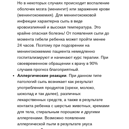
Но в некоторых случаях происходит воспаление
оболочек мозга (менингит) или заражение крови
(менингококкемия). Для менингококковой
инфекции характерна сыпь в виде
кровоизлияний и высокая температура. Это
крайне опасная болезнь! От появления сыпи до
момента гибели ребенка может пройти менее
24 часов. Поэтому при подозрении на
менингококкемию пациента немедленно
госпитализируют и начинают курс терапии. При
своевременном обращении к врачу в 90%
случаев прогноз благоприятный.
Аллергические реакции
. При данном типе
патологий сыпь возникает как результат
употребления продуктов (орехи, молоко,
шоколад и так далее), различных
лекарственных средств, а также в результате
контакта ребенка с шерстью животных, кремами
для тела, стиральным порошком и другими
аллергенами. Возможно появление
аллергической пыли в результате укуса